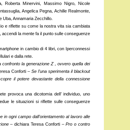
la, Roberta Minervini, Massimo Nigro, Nicole
ntassuglia, Angelica Pegna, Achille Realmonte,
ale Uba, Annamaria Zecchillo.
o e riflette su come la nostra vita sia cambiata
are, accendi la mente fa il punto sulle conseguenze
smartphone in cambio di 4 libri, con Iperconnessi
ulari e dalla rete.
 confronto la generazione Z , ovvero quella dei
eresa Conforti –
Se l’una sperimenta il blackout
a scopre il potere devastante della connessione
 rete provoca una dicotomia dell’ individuo, uno
edue le situazioni si riflette sulle conseguenze
ione in ogni campo dall’orientamento al lavoro alle
zione –
dichiara Teresa Conforti –
Pro o contro