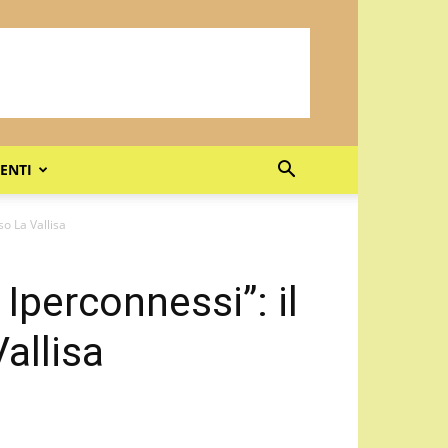
ENTI
so La Vallisa
Iperconnessi”: il
allisa