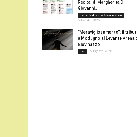
Recital di Margherita Di
Giovanni...
Barletta-Andria-Trani notizie
6 Agosto 2026
“Meravigliosamente”: il tribu
a Modugno al Levante Arena 
Giovinazzo
5 Agosto 2026
Bari