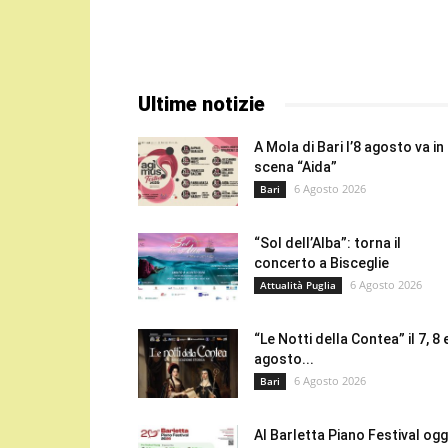
Ultime notizie
A Mola di Bari l’8 agosto va in
scena “Aida”
6 Agosto 2026
Bari
“Sol dell’Alba”: torna il
concerto a Bisceglie
6 Agosto 2026
Attualità Puglia
“Le Notti della Contea” il 7, 8 
agosto...
6 Agosto 2026
Bari
Al Barletta Piano Festival oggi