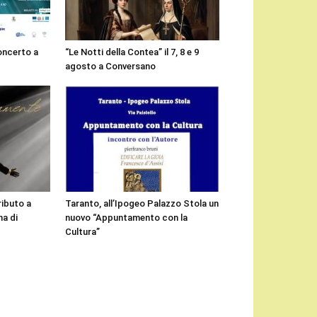
concerto a
“Le Notti della Contea” il 7, 8 e 9
agosto a Conversano
ributo a
Taranto, all’Ipogeo Palazzo Stola un
a di
nuovo “Appuntamento con la
Cultura”