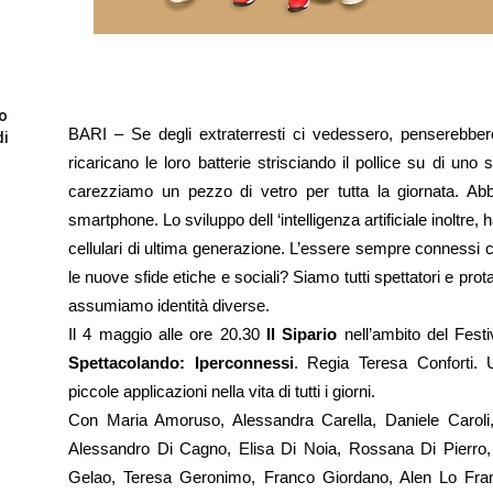
to
BARI – Se degli extraterresti ci vedessero, penserebbe
di
ricaricano le loro batterie strisciando il pollice su di u
carezziamo un pezzo di vetro per tutta la giornata. Abbi
smartphone. Lo sviluppo dell ‘intelligenza artificiale inoltre
cellulari di ultima generazione. L’essere sempre connessi ci
le nuove sfide etiche e sociali? Siamo tutti spettatori e pro
assumiamo identità diverse.
Il 4 maggio alle ore 20.30
Il Sipario
nell’ambito del Fest
Spettacolando: Iperconnessi
. Regia Teresa Conforti. Una
piccole applicazioni nella vita di tutti i giorni.
Con Maria Amoruso, Alessandra Carella, Daniele Caroli, 
Alessandro Di Cagno, Elisa Di Noia, Rossana Di Pierro
Gelao, Teresa Geronimo, Franco Giordano, Alen Lo Franc