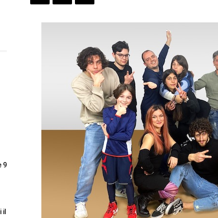
e 9
 il