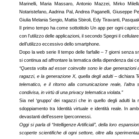
Marinelli, Maria Massaro, Antonio Mazzei, Mirko Milel
Notaristefano, Aadrina Pal, Andrea Paganelli, Giuseppe Pe
Giulia Melania Sergio, Mattia Sbiroli, Edy Tiravanti, Pasqu
Il primo tempo ha come sottotitolo Un app per ogni capricci
con l’utilizzo delle applicazioni, il secondo Spegni il cellul
dell’utilizzo eccessivo dello smartphone.
Dopo la web serie Il tempo delle farfalle – 7 giorni senza 
si continua ad affrontare la tematica della dipendenza dai cell
“Questa volta ad esser coinvolte sono le due generazioni a
ragazzi, e la generazione X, quella degli adulti –
dichiara T
telematico, e il ritorno alla comunicazione reale, l’altr
condivisa, in virtù di una privacy telematica violata.”
Sia nel ‘gruppo’ dei ragazzi che in quello degli adulti la
sdoppiamento tra Identità virtuale e identità reale. In amb
devastanti dell’essere Iperconnessi.
Oggi si parla di “Intelligenze Artificiali”, della loro espans
scoperte scientifiche di ogni settore, oltre alla sperimenta