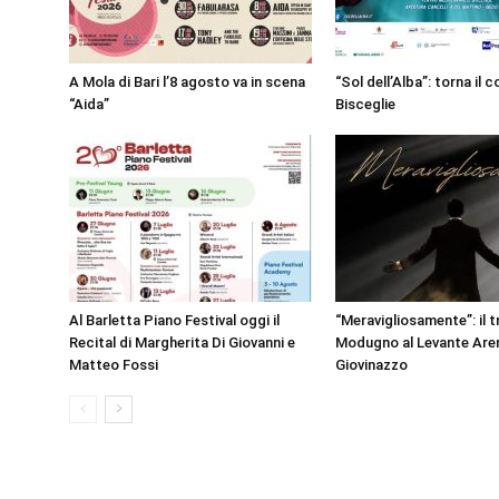
A Mola di Bari l’8 agosto va in scena
“Sol dell’Alba”: torna il 
“Aida”
Bisceglie
Al Barletta Piano Festival oggi il
“Meravigliosamente”: il t
Recital di Margherita Di Giovanni e
Modugno al Levante Aren
Matteo Fossi
Giovinazzo