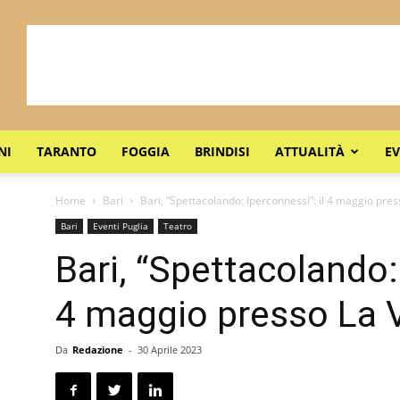
NI
TARANTO
FOGGIA
BRINDISI
ATTUALITÀ
EV
Home
Bari
Bari, “Spettacolando: Iperconnessi”: il 4 maggio pres
Bari
Eventi Puglia
Teatro
Bari, “Spettacolando: 
4 maggio presso La V
Da
Redazione
-
30 Aprile 2023