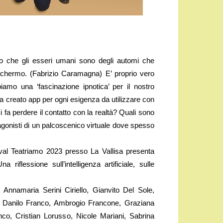
ro che gli esseri umani sono degli automi che
no schermo. (Fabrizio Caramagna) E’ proprio vero
amo una ‘fascinazione ipnotica’ per il nostro
, ha creato app per ogni esigenza da utilizzare con
 fa perdere il contatto con la realtà? Quali sono
tagonisti di un palcoscenico virtuale dove spesso
ival Teatriamo 2023 presso La Vallisa presenta
 riflessione sull’intelligenza artificiale, sulle
Annamaria Serini Ciriello, Gianvito Del Sole,
, Danilo Franco, Ambrogio Francone, Graziana
o, Cristian Lorusso, Nicole Mariani, Sabrina