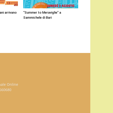
ni arrivano
“Summer to Meraviglie” a
Sammichele di Bari
nale Online
3660680