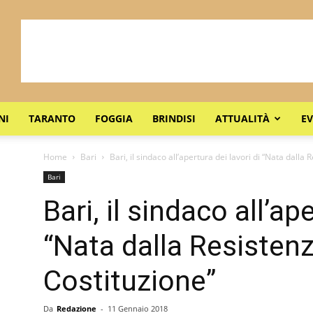
NI
TARANTO
FOGGIA
BRINDISI
ATTUALITÀ
EV
Home
Bari
Bari, il sindaco all’apertura dei lavori di “Nata dalla R
Bari
Bari, il sindaco all’ap
“Nata dalla Resistenz
Costituzione”
Da
Redazione
-
11 Gennaio 2018