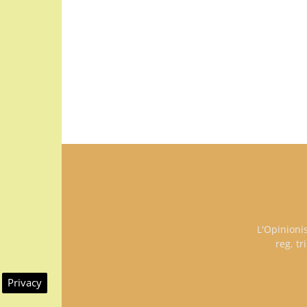
L'Opinioni
reg. t
Privacy