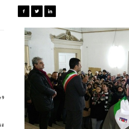
e 9
 il