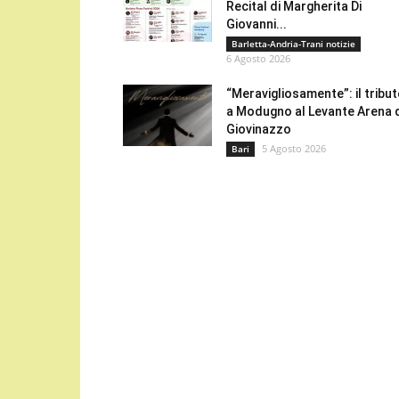
Recital di Margherita Di
Giovanni...
Barletta-Andria-Trani notizie
6 Agosto 2026
“Meravigliosamente”: il tribu
a Modugno al Levante Arena 
Giovinazzo
5 Agosto 2026
Bari