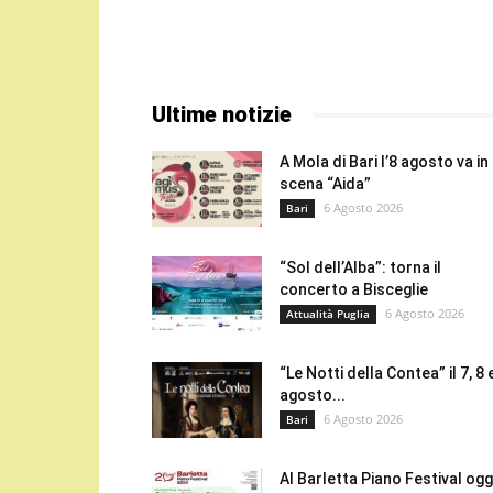
Ultime notizie
A Mola di Bari l’8 agosto va in
scena “Aida”
6 Agosto 2026
Bari
“Sol dell’Alba”: torna il
concerto a Bisceglie
6 Agosto 2026
Attualità Puglia
“Le Notti della Contea” il 7, 8 
agosto...
6 Agosto 2026
Bari
Al Barletta Piano Festival oggi