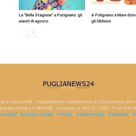
La “Bella Stagione” a Putignano: gli
A Polignano a Mare doma
eventi di agosto
gli Oblivion
sta © since 2008 - PugliaNews24 supplemento a L'Opinionista Gior
ribunale Pescara n.08/2008 - iscrizione al ROC n°17982 - P.iva 0187
contatti
-
Archivio notizie
-
Privacy
-
Cookie Policy
-
Facebook
-
X