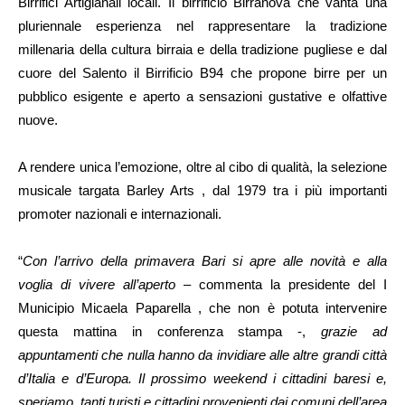
Birrifici Artigianali locali. Il birrificio Birranova che vanta una
pluriennale esperienza nel rappresentare la tradizione
millenaria della cultura birraia e della tradizione pugliese e dal
cuore del Salento il Birrificio B94 che propone birre per un
pubblico esigente e aperto a sensazioni gustative e olfattive
nuove.
A rendere unica l’emozione, oltre al cibo di qualità, la selezione
musicale targata Barley Arts , dal 1979 tra i più importanti
promoter nazionali e internazionali.
“
Con l’arrivo della primavera Bari si apre alle novità e alla
voglia di vivere all’aperto
– commenta la presidente del I
Municipio Micaela Paparella , che non è potuta intervenire
questa mattina in conferenza stampa -,
grazie ad
appuntamenti che nulla hanno da invidiare alle altre grandi città
d’Italia e d’Europa. Il prossimo weekend i cittadini baresi e,
speriamo, tanti turisti e cittadini provenienti dai comuni dell’area