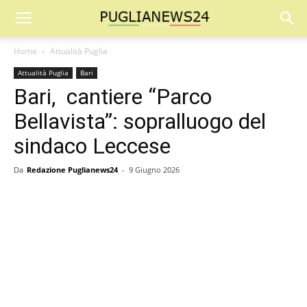
Home
Attualità Puglia
Attualità Puglia
Bari
Bari, cantiere “Parco
Bellavista”: sopralluogo del
sindaco Leccese
Da
Redazione Puglianews24
-
9 Giugno 2026