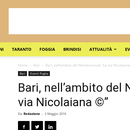
NI
TARANTO
FOGGIA
BRINDISI
ATTUALITÀ
EV
Home
Bari
Bari, nell’ambito del Nikolaosroute “La via Nicolaian
Bari
Eventi Puglia
Bari, nell’ambito del
via Nicolaiana ©”
Da
Redazione
-
2 Maggio 2016