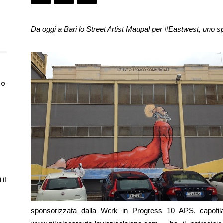
Da oggi a Bari lo Street Artist Maupal per #Eastwest, uno 
to
 il
sponsorizzata dalla Work in Progress 10 APS, capofil