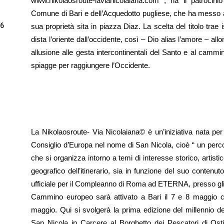
www.nikolaosroute-lavianicolaiana.com , ha il patrocini
Comune di Bari e dell’Acquedotto pugliese, che ha messo a di
26
sua proprietà sita in piazza Diaz. La scelta del titolo trae
dista l’oriente dall’occidente, così – Dio alias l’amore – all
allusione alle gesta intercontinentali del Santo e al cammi
spiagge per raggiungere l’Occidente.
La Nikolaosroute- Via Nicolaiana© è un’iniziativa nata per
Consiglio d’Europa nel nome di San Nicola, cioè “ un perco
che si organizza intorno a temi di interesse storico, artisti
geografico dell’itinerario, sia in funzione del suo contenu
ufficiale per il Compleanno di Roma ad ETERNA, presso gli 
Cammino europeo sarà attivato a Bari il 7 e 8 maggio co
maggio. Qui si svolgerà la prima edizione del millennio d
San Nicola in Carcere al Borghetto dei Pescatori di Osti