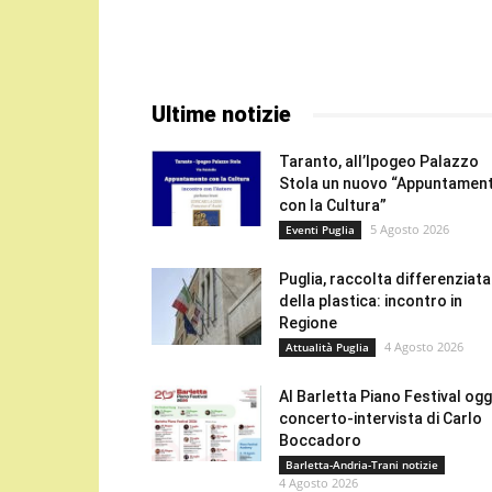
Ultime notizie
Taranto, all’Ipogeo Palazzo
Stola un nuovo “Appuntamen
con la Cultura”
5 Agosto 2026
Eventi Puglia
Puglia, raccolta differenziata
della plastica: incontro in
Regione
4 Agosto 2026
Attualità Puglia
Al Barletta Piano Festival oggi
concerto-intervista di Carlo
Boccadoro
Barletta-Andria-Trani notizie
4 Agosto 2026