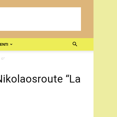
ENTI
a ©”
 Nikolaosroute “La