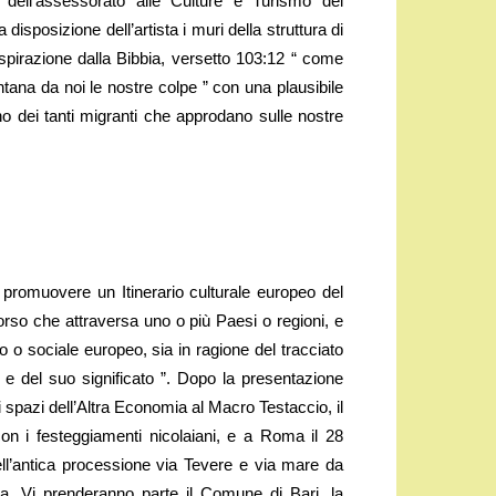
o dell’assessorato alle Culture e Turismo del
sposizione dell’artista i muri della struttura di
 ispirazione dalla Bibbia, versetto 103:12 “ come
ontana da noi le nostre colpe ” con una plausibile
no dei tanti migranti che approdano sulle nostre
 promuovere un Itinerario culturale europeo del
rso che attraversa uno o più Paesi o regioni, e
co o sociale europeo, sia in ragione del tracciato
to e del suo significato ”. Dopo la presentazione
spazi dell’Altra Economia al Macro Testaccio, il
n i festeggiamenti nicolaiani, e a Roma il 28
ell’antica processione via Tevere e via mare da
a. Vi prenderanno parte il Comune di Bari, la