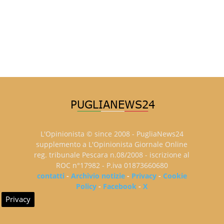
L'Opinionista © since 2008 - PugliaNews24
supplemento a L'Opinionista Giornale Online
reg. tribunale Pescara n.08/2008 - iscrizione al
ROC n°17982 - P.iva 01873660680
contatti
-
Archivio notizie
-
Privacy
-
Cookie
Policy
-
Facebook
-
X
Privacy