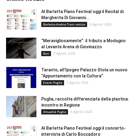
Al Barletta Piano Festival oggi il Recital di
Margherita Di Giovanni...
6 Agosto 2026
Barletta-Andria-Trani notizie
“Meravigliosamente”: il tributo a Modugno
al Levante Arena di Giovinazzo
5 Agosto 2026
Bari
Taranto, all’Ipogeo Palazzo Stola un nuovo
“Appuntamento con la Cultura”
5 Agosto 2026
Eventi Puglia
Puglia, raccolta differenziata della plastica:
incontro in Regione
4 Agosto 2026
Attualità Puglia
Al Barletta Piano Festival oggi il concerto-
intervista di Carlo Boccadoro