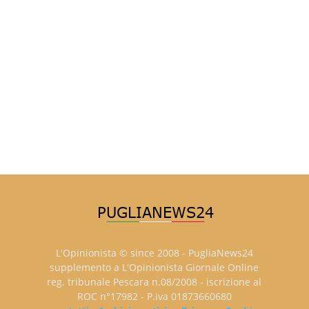
L'Opinionista © since 2008 - PugliaNews24
supplemento a L'Opinionista Giornale Online
reg. tribunale Pescara n.08/2008 - iscrizione al
ROC n°17982 - P.iva 01873660680