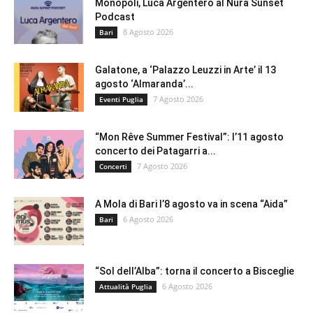
Monopoli, Luca Argentero al Nura Sunset
Podcast
8 Agosto 2026
Bari
Galatone, a ‘Palazzo Leuzzi in Arte’ il 13
agosto ‘Almaranda’...
7 Agosto 2026
Eventi Puglia
“Mon Rêve Summer Festival”: l’11 agosto
concerto dei Patagarri a...
7 Agosto 2026
Concerti
A Mola di Bari l’8 agosto va in scena “Aida”
6 Agosto 2026
Bari
“Sol dell’Alba”: torna il concerto a Bisceglie
6 Agosto 2026
Attualità Puglia