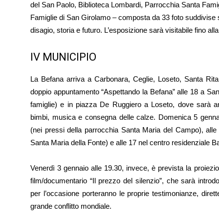
del San Paolo, Biblioteca Lombardi, Parrocchia Santa Famigl
Famiglie di San Girolamo – composta da 33 foto suddivise s
disagio, storia e futuro. L’esposizione sarà visitabile fino al
IV MUNICIPIO
La Befana arriva a Carbonara, Ceglie, Loseto, Santa Rita
doppio appuntamento “Aspettando la Befana” alle 18 a Santa
famiglie) e in piazza De Ruggiero a Loseto, dove sarà an
bimbi, musica e consegna delle calze. Domenica 5 gennaio
(nei pressi della parrocchia Santa Maria del Campo), alle
Santa Maria della Fonte) e alle 17 nel centro residenziale B
Venerdì 3 gennaio alle 19.30, invece, è prevista la proiezio
film/documentario “Il prezzo del silenzio”, che sarà introdot
per l’occasione porteranno le proprie testimonianze, dirette 
grande conflitto mondiale.