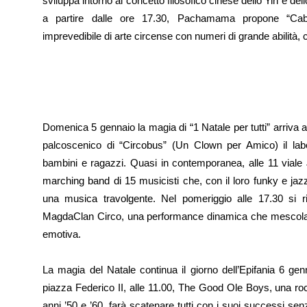
sviluppa intorno al concetto filosofico cinese dello Yin e de
a partire dalle ore 17.30, Pachamama propone “Cab
imprevedibile di arte circense con numeri di grande abilità, 
Domenica 5 gennaio la magia di “1 Natale per tutti” arriva a J
palcoscenico di “Circobus” (Un Clown per Amico) il labo
bambini e ragazzi. Quasi in contemporanea, alle 11 viale 
marching band di 15 musicisti che, con il loro funky e jazz,
una musica travolgente. Nel pomeriggio alle 17.30 si r
MagdaClan Circo, una performance dinamica che mescola 
emotiva.
La magia del Natale continua il giorno dell’Epifania 6 gen
piazza Federico II, alle 11.00, The Good Ole Boys, una roc
anni ’50 e ’60, farà scatenare tutti con i suoi successi se