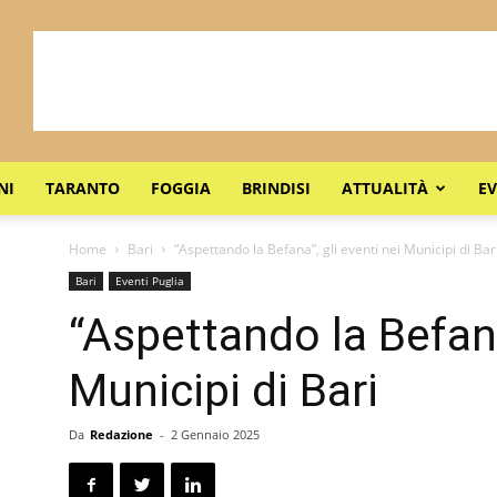
NI
TARANTO
FOGGIA
BRINDISI
ATTUALITÀ
EV
Home
Bari
“Aspettando la Befana”, gli eventi nei Municipi di Bar
Bari
Eventi Puglia
“Aspettando la Befana
Municipi di Bari
Da
Redazione
-
2 Gennaio 2025