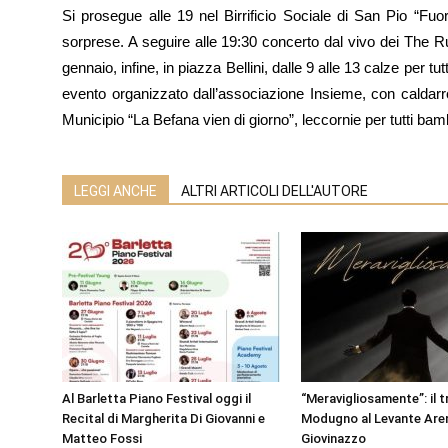
Si prosegue alle 19 nel Birrificio Sociale di San Pio “Fuor
sorprese. A seguire alle 19:30 concerto dal vivo dei The 
gennaio, infine, in piazza Bellini, dalle 9 alle 13 calze per 
evento organizzato dall’associazione Insieme, con caldarro
Municipio “La Befana vien di giorno”, leccornie per tutti bambin
LEGGI ANCHE
ALTRI ARTICOLI DELL'AUTORE
Al Barletta Piano Festival oggi il
“Meravigliosamente”: il t
Recital di Margherita Di Giovanni e
Modugno al Levante Aren
Matteo Fossi
Giovinazzo