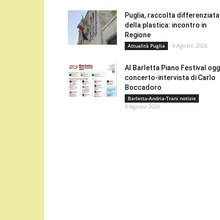
Puglia, raccolta differenziata
della plastica: incontro in
Regione
4 Agosto 2026
Attualità Puglia
Al Barletta Piano Festival oggi
concerto-intervista di Carlo
Boccadoro
Barletta-Andria-Trani notizie
4 Agosto 2026