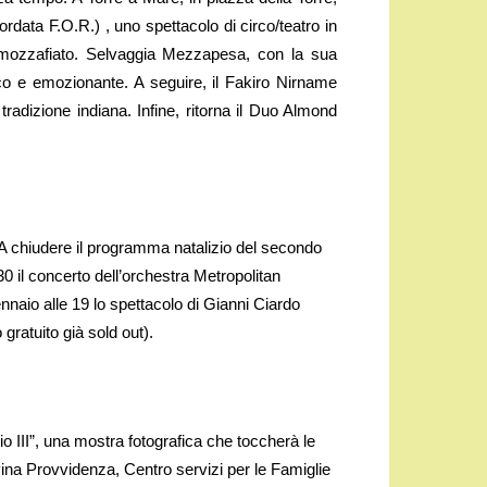
rdata F.O.R.) , uno spettacolo di circo/teatro in
e mozzafiato. Selvaggia Mezzapesa, con la sua
etico e emozionante. A seguire, il Fakiro Nirname
a tradizione indiana. Infine, ritorna il Duo Almond
 A chiudere il programma natalizio del secondo
0 il concerto dell’orchestra Metropolitan
ennaio alle 19 lo spettacolo di Gianni Ciardo
 gratuito già sold out).
pio III”, una mostra fotografica che toccherà le
vina Provvidenza, Centro servizi per le Famiglie