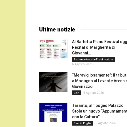
Ultime notizie
Al Barletta Piano Festival oggi
Recital di Margherita Di
Giovanni...
Barletta-Andria-Trani notizie
6 Agosto 2026
“Meravigliosamente”: il tribu
a Modugno al Levante Arena 
Giovinazzo
5 Agosto 2026
Bari
Taranto, all’Ipogeo Palazzo
Stola un nuovo “Appuntamen
con la Cultura”
5 Agosto 2026
Eventi Puglia