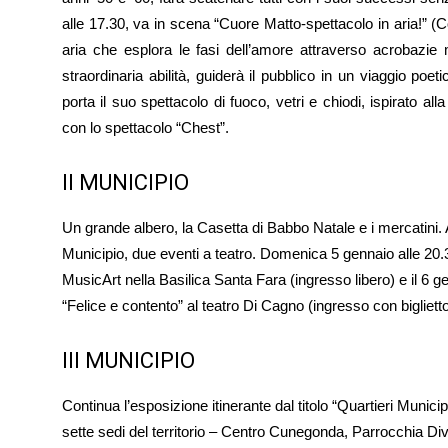
alle 17.30, va in scena “Cuore Matto-spettacolo in aria!” (Co
aria che esplora le fasi dell’amore attraverso acrobazi
straordinaria abilità, guiderà il pubblico in un viaggio po
porta il suo spettacolo di fuoco, vetri e chiodi, ispirato all
con lo spettacolo “Chest”.
II MUNICIPIO
Un grande albero, la Casetta di Babbo Natale e i mercatini.
Municipio, due eventi a teatro. Domenica 5 gennaio alle 20.3
MusicArt nella Basilica Santa Fara (ingresso libero) e il 6 g
“Felice e contento” al teatro Di Cagno (ingresso con biglietto
III MUNICIPIO
Continua l’esposizione itinerante dal titolo “Quartieri Munici
sette sedi del territorio – Centro Cunegonda, Parrocchia Di