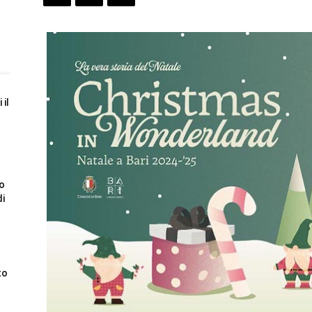
 il
to
di
to