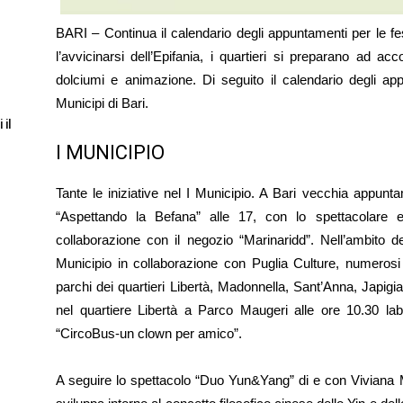
BARI – Continua il calendario degli appuntamenti per le fes
l’avvicinarsi dell’Epifania, i quartieri si preparano ad ac
dolciumi e animazione. Di seguito il calendario degli app
Municipi di Bari.
 il
I MUNICIPIO
Tante le iniziative nel I Municipio. A Bari vecchia appun
“Aspettando la Befana” alle 17, con lo spettacolare e
collaborazione con il negozio “Marinaridd”. Nell’ambito de
Municipio in collaborazione con Puglia Culture, numerosi 
parchi dei quartieri Libertà, Madonnella, Sant’Anna, Japig
nel quartiere Libertà a Parco Maugeri alle ore 10.30 lab
“CircoBus-un clown per amico”.
A seguire lo spettacolo “Duo Yun&Yang” di e con Viviana Ma