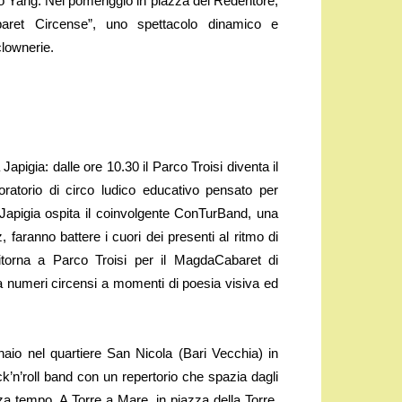
llo Yang. Nel pomeriggio in piazza del Redentore,
aret Circense”, uno spettacolo dinamico e
clownerie.
apigia: dalle ore 10.30 il Parco Troisi diventa il
ratorio di circo ludico educativo pensato per
Japigia ospita il coinvolgente ConTurBand, una
 faranno battere i cuori dei presenti al ritmo di
itorna a Parco Troisi per il MagdaCabaret di
numeri circensi a momenti di poesia visiva ed
naio nel quartiere San Nicola (Bari Vecchia) in
k’n’roll band con un repertorio che spazia dagli
nza tempo. A Torre a Mare, in piazza della Torre,