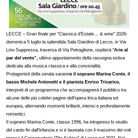
LECCE – Gran finale per “Classica d’Estate… & wine” 2026:
domenica 5 luglio la splendida Sala Giardino di Lecce, in Via
Lino Suppressa, traversa di Via Petraglione, ospiterà “
Arie al
par del vento”,
ultimo appuntamento della rassegna estiva
dedicata alla musica classica e alla convivialità.
Protagonisti della serata sarann
o il soprano Marina Conte, il
basso Michele Antonetti e il pianista Enrico Tricarico,
interpreti di un programma che accompagnerà il pubblico tra
alcune delle più celebri pagine dell’opera lirica italiana ed
europea, alternando momenti brillanti, intensi e profondamente
romantici.
Il soprano Marina Conte, classe 1996, ha intrapreso lo studio
del canto fin dall’infanzia e si è laureata con il massimo dei voti
presso il Conservatorio “Tito Schipa” di Lecce nel 2021. Nel