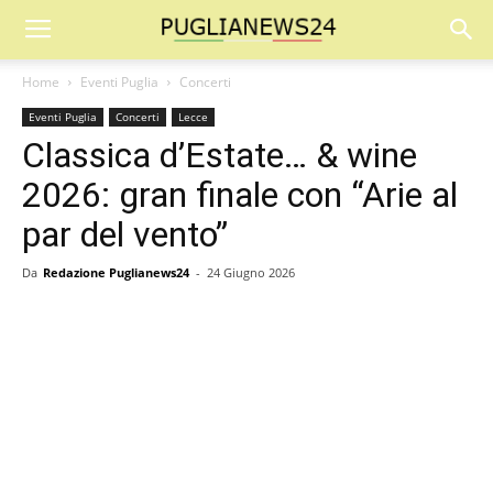
Home
Eventi Puglia
Concerti
Eventi Puglia
Concerti
Lecce
Classica d’Estate… & wine
2026: gran finale con “Arie al
par del vento”
Da
Redazione Puglianews24
-
24 Giugno 2026