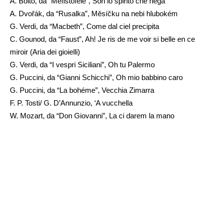
A. Boito, da “Mefistofele”, Son lo spirito che nega
A. Dvořák, da “Rusalka”, Měsíčku na nebi hlubokém
G. Verdi, da “Macbeth”, Come dal ciel precipita
C. Gounod, da “Faust”, Ah! Je ris de me voir si belle en ce
miroir (Aria dei gioielli)
G. Verdi, da “I vespri Siciliani”, Oh tu Palermo
G. Puccini, da “Gianni Schicchi”, Oh mio babbino caro
G. Puccini, da “La bohéme”, Vecchia Zimarra
F. P. Tosti/ G. D’Annunzio, ‘A vucchella
W. Mozart, da “Don Giovanni”, La ci darem la mano