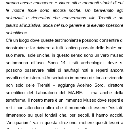
amano anche conoscere e vivere siti e momenti storici di cui
le nostre Isole sono ancora ricche. Un benvenuto agli
scienziati e ricercatori che converranno alle Tremiti e un
plauso all’iniziativa, unica nel suo genere e di elevato spessore
scientifico».
C’è un luogo dove queste testimonianze possono consentire di
ricostruire e far rivivere a tutti l’antico passato delle Isole: nel
suo mare. Isole uniche, in questo senso sono un vero museo
sottomarino diffuso. Sono 14 i siti archeologici, dove si
possono osservare relitti di naufragi noti e reperti ancora
avvolti nel mistero. «Un serbatoio immenso di storia e vicende
non solo delle Tremiti – aggiunge Adelmo Sorci, direttore
scientifico del Laboratorio del MA.RE. – ma anche della
terraferma. Il nostro mare è un immenso Museo dove reperti e
relitti non attendono altro che il momento di essere “visitati”
rimanendo su quei fondali che, per secoli, li hanno accolti.
“Antiquarium” va in questa direzione: mettere questi tesori a