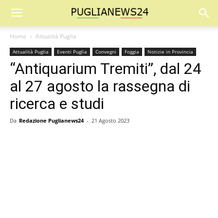
Home
Attualità Puglia
Attualità Puglia
Eventi Puglia
Convegni
Foggia
Notizie in Provincia
“Antiquarium Tremiti”, dal 24
al 27 agosto la rassegna di
ricerca e studi
Da
Redazione Puglianews24
-
21 Agosto 2023