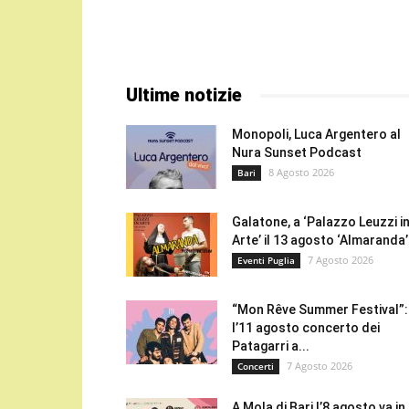
Ultime notizie
Monopoli, Luca Argentero al
Nura Sunset Podcast
8 Agosto 2026
Bari
Galatone, a ‘Palazzo Leuzzi i
Arte’ il 13 agosto ‘Almaranda’.
7 Agosto 2026
Eventi Puglia
“Mon Rêve Summer Festival”:
l’11 agosto concerto dei
Patagarri a...
7 Agosto 2026
Concerti
A Mola di Bari l’8 agosto va in