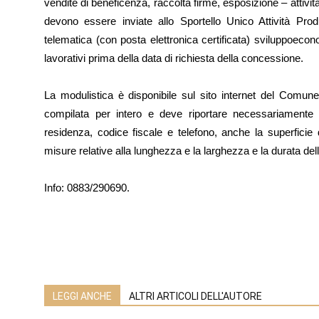
vendite di beneficenza, raccolta firme, esposizione – attivit
devono essere inviate allo Sportello Unico Attività Pr
telematica (con posta elettronica certificata) sviluppoeco
lavorativi prima della data di richiesta della concessione.
La modulistica è disponibile sul sito internet del Comun
compilata per intero e deve riportare necessariamente ol
residenza, codice fiscale e telefono, anche la superficie 
misure relative alla lunghezza e la larghezza e la durata de
Info: 0883/290690.
LEGGI ANCHE
ALTRI ARTICOLI DELL'AUTORE