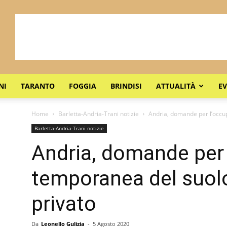
NI
TARANTO
FOGGIA
BRINDISI
ATTUALITÀ
EV
Home
Barletta-Andria-Trani notizie
Andria, domande per l’occu
Barletta-Andria-Trani notizie
Andria, domande per
temporanea del suol
privato
Da
Leonello Gulizia
-
5 Agosto 2020