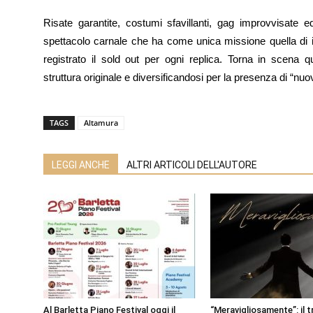
Risate garantite, costumi sfavillanti, gag improvvisate e
spettacolo carnale che ha come unica missione quella di i
registrato il sold out per ogni replica. Torna in scena 
struttura originale e diversificandosi per la presenza di “nuo
TAGS
Altamura
LEGGI ANCHE
ALTRI ARTICOLI DELL'AUTORE
Al Barletta Piano Festival oggi il
“Meravigliosamente”: il t