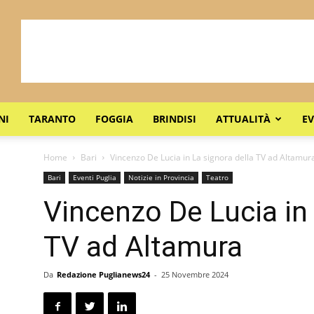
NI
TARANTO
FOGGIA
BRINDISI
ATTUALITÀ
EV
Home
Bari
Vincenzo De Lucia in La signora della TV ad Altamur
Bari
Eventi Puglia
Notizie in Provincia
Teatro
Vincenzo De Lucia in 
TV ad Altamura
Da
Redazione Puglianews24
-
25 Novembre 2024