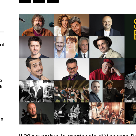
 il
to
di
to