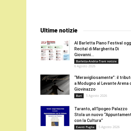
Ultime notizie
Al Barletta Piano Festival oggi
Recital di Margherita Di
Giovanni...
Barletta-Andria-Trani notizie
6 Agosto 2026
“Meravigliosamente”: il tribu
a Modugno al Levante Arena 
Giovinazzo
5 Agosto 2026
Bari
Taranto, all’Ipogeo Palazzo
Stola un nuovo “Appuntamen
con la Cultura”
5 Agosto 2026
Eventi Puglia