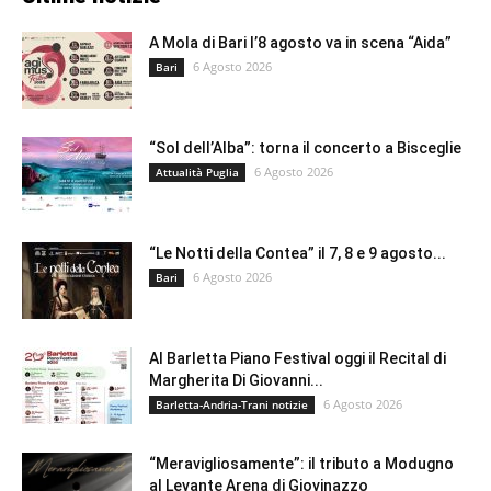
A Mola di Bari l’8 agosto va in scena “Aida”
6 Agosto 2026
Bari
“Sol dell’Alba”: torna il concerto a Bisceglie
6 Agosto 2026
Attualità Puglia
“Le Notti della Contea” il 7, 8 e 9 agosto...
6 Agosto 2026
Bari
Al Barletta Piano Festival oggi il Recital di
Margherita Di Giovanni...
6 Agosto 2026
Barletta-Andria-Trani notizie
“Meravigliosamente”: il tributo a Modugno
al Levante Arena di Giovinazzo