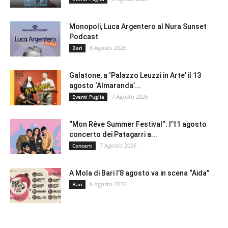
Monopoli, Luca Argentero al Nura Sunset
Podcast
8 Agosto 2026
Bari
Galatone, a ‘Palazzo Leuzzi in Arte’ il 13
agosto ‘Almaranda’...
7 Agosto 2026
Eventi Puglia
“Mon Rêve Summer Festival”: l’11 agosto
concerto dei Patagarri a...
7 Agosto 2026
Concerti
A Mola di Bari l’8 agosto va in scena “Aida”
6 Agosto 2026
Bari