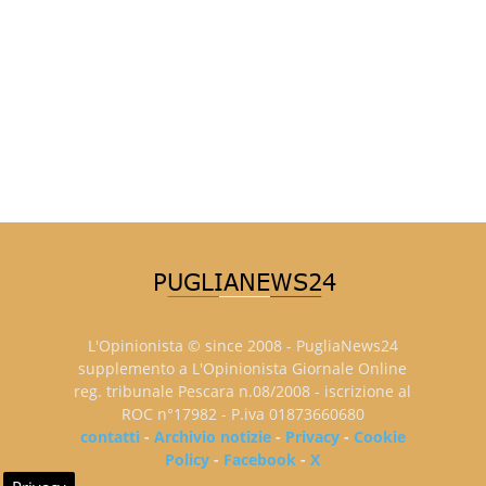
L'Opinionista © since 2008 - PugliaNews24
supplemento a L'Opinionista Giornale Online
reg. tribunale Pescara n.08/2008 - iscrizione al
ROC n°17982 - P.iva 01873660680
contatti
-
Archivio notizie
-
Privacy
-
Cookie
Policy
-
Facebook
-
X