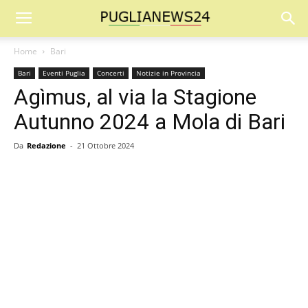
Home
Bari
Bari
Eventi Puglia
Concerti
Notizie in Provincia
Agìmus, al via la Stagione
Autunno 2024 a Mola di Bari
Da
Redazione
-
21 Ottobre 2024