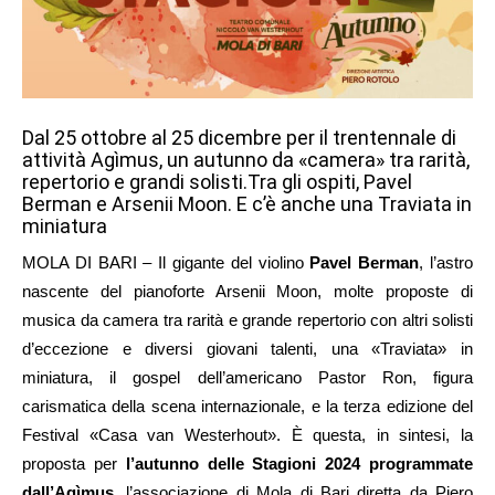
Dal 25 ottobre al 25 dicembre per il trentennale di
attività Agìmus, un autunno da «camera» tra rarità,
repertorio e grandi solisti.Tra gli ospiti, Pavel
Berman e Arsenii Moon. E c’è anche una Traviata in
miniatura
MOLA DI BARI – Il gigante del violino
Pavel Berman
, l’astro
nascente del pianoforte Arsenii Moon, molte proposte di
musica da camera tra rarità e grande repertorio con altri solisti
d’eccezione e diversi giovani talenti, una «Traviata» in
miniatura, il gospel dell’americano Pastor Ron, figura
carismatica della scena internazionale, e la terza edizione del
Festival «Casa van Westerhout». È questa, in sintesi, la
proposta per
l’autunno delle Stagioni 2024 programmate
dall’Agìmus,
l’associazione di Mola di Bari diretta da Piero