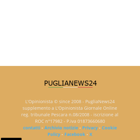
L'Opinionista © since 2008 - PugliaNews24
supplemento a L'Opinionista Giornale Online
reg. tribunale Pescara n.08/2008 - iscrizione al
ROC n°17982 - P.iva 01873660680
contatti
-
Archivio notizie
-
Privacy
-
Cookie
Policy
-
Facebook
-
X