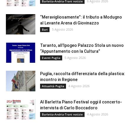
6 Agosto 2026
Barletta-Andria-Trani notizie
“Meravigliosamente”: il tributo a Modugno
al Levante Arena di Giovinazzo
5 Agosto 2026
Bari
Taranto, all’Ipogeo Palazzo Stola un nuovo
“Appuntamento con la Cultura”
5 Agosto 2026
Eventi Puglia
Puglia, raccolta differenziata della plastica:
incontro in Regione
4 Agosto 2026
Attualità Puglia
Al Barletta Piano Festival oggi il concerto-
intervista di Carlo Boccadoro
4 Agosto 2026
Barletta-Andria-Trani notizie