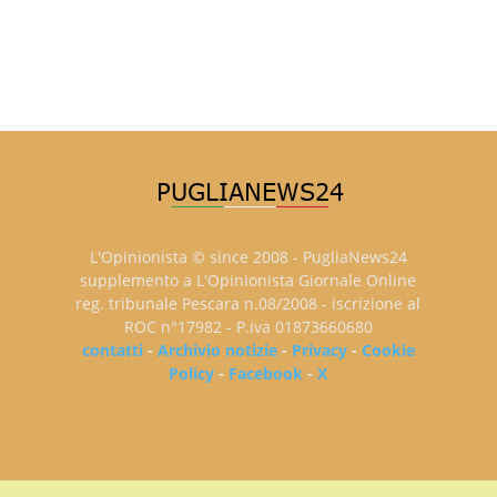
L'Opinionista © since 2008 - PugliaNews24
supplemento a L'Opinionista Giornale Online
reg. tribunale Pescara n.08/2008 - iscrizione al
ROC n°17982 - P.iva 01873660680
contatti
-
Archivio notizie
-
Privacy
-
Cookie
Policy
-
Facebook
-
X