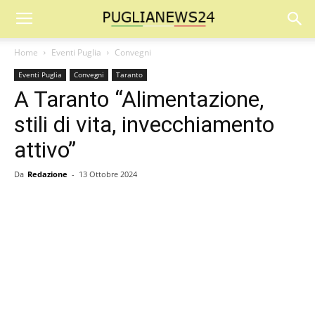
Home
Eventi Puglia
Convegni
Eventi Puglia
Convegni
Taranto
A Taranto “Alimentazione,
stili di vita, invecchiamento
attivo”
Da
Redazione
-
13 Ottobre 2024