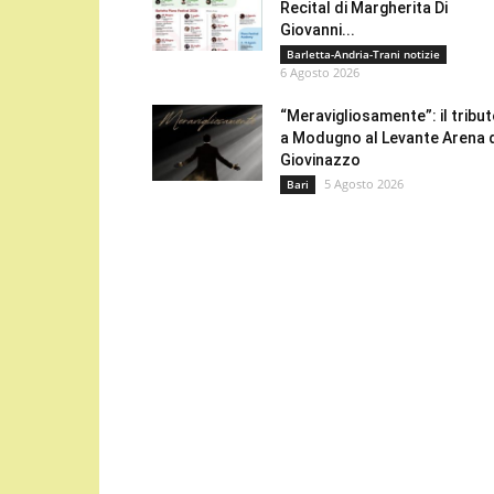
Recital di Margherita Di
Giovanni...
Barletta-Andria-Trani notizie
6 Agosto 2026
“Meravigliosamente”: il tribu
a Modugno al Levante Arena 
Giovinazzo
5 Agosto 2026
Bari