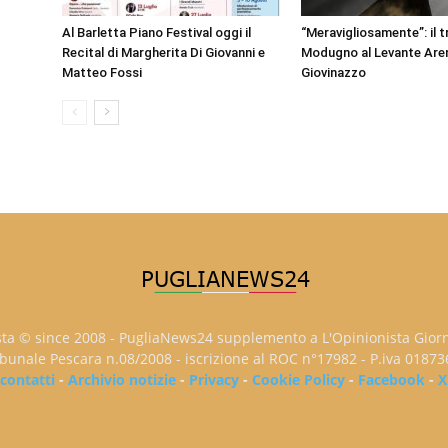
Al Barletta Piano Festival oggi il
“Meravigliosamente”: il t
Recital di Margherita Di Giovanni e
Modugno al Levante Aren
Matteo Fossi
Giovinazzo
sta © since 2008 - PugliaNews24 supplemento a L'Opinionista Gior
ribunale Pescara n.08/2008 - iscrizione al ROC n°17982 - P.iva 0187
contatti
-
Archivio notizie
-
Privacy
-
Cookie Policy
-
Facebook
-
X