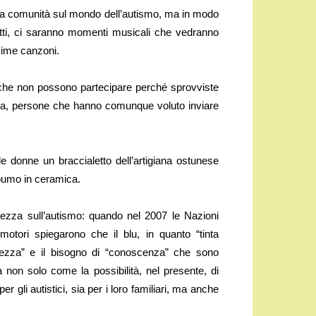
re la comunità sul mondo dell’autismo, ma in modo
fatti, ci saranno momenti musicali che vedranno
ssime canzoni.
e che non possono partecipare perché sprovviste
glia, persone che hanno comunque voluto inviare
le donne un braccialetto dell’artigiana ostunese
 pumo in ceramica.
olezza sull’autismo: quando nel 2007 le Nazioni
romotori spiegarono che il blu, in quanto “tinta
curezza” e il bisogno di “conoscenza” che sono
a non solo come la possibilità, nel presente, di
r gli autistici, sia per i loro familiari, ma anche