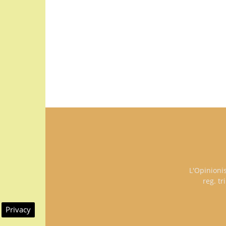
L'Opinioni
reg. t
Privacy