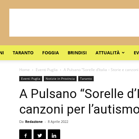
NI
TARANTO
FOGGIA
BRINDISI
ATTUALITÀ
EV
Home
Eventi Puglia
A Pulsano “Sorelle d’Italia – Storie e canzoni
Eventi Puglia
Notizie in Provincia
Taranto
A Pulsano “Sorelle d’I
canzoni per l’autismo
Da
Redazione
-
8 Aprile 2022