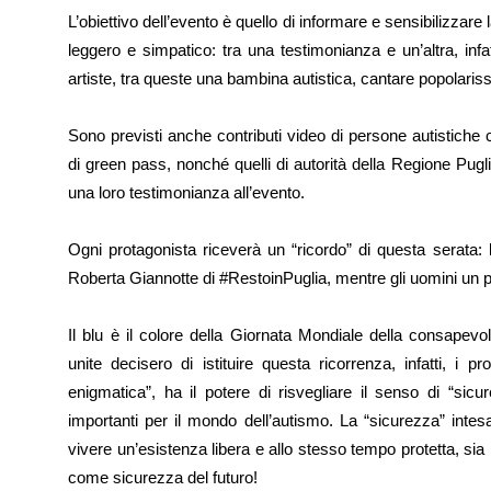
L’obiettivo dell’evento è quello di informare e sensibilizza
leggero e simpatico: tra una testimonianza e un’altra, in
artiste, tra queste una bambina autistica, cantare popolari
Sono previsti anche contributi video di persone autistich
di green pass, nonché quelli di autorità della Regione Pu
una loro testimonianza all’evento.
Ogni protagonista riceverà un “ricordo” di questa serata: 
Roberta Giannotte di #RestoinPuglia, mentre gli uomini un
Il blu è il colore della Giornata Mondiale della consapev
unite decisero di istituire questa ricorrenza, infatti, i p
enigmatica”, ha il potere di risvegliare il senso di “si
importanti per il mondo dell’autismo. La “sicurezza” intes
vivere un’esistenza libera e allo stesso tempo protetta, sia pe
come sicurezza del futuro!