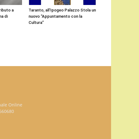
ributo a
Taranto, all’Ipogeo Palazzo Stola un
a di
nuovo “Appuntamento con la
Cultura”
nale Online
3660680