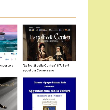
concerto a
“Le Notti della Contea” il 7, 8 e 9
agosto a Conversano