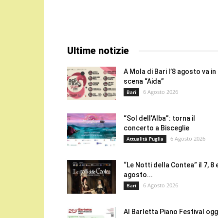
Ultime notizie
A Mola di Bari l’8 agosto va in
scena “Aida”
6 Agosto 2026
Bari
“Sol dell’Alba”: torna il
concerto a Bisceglie
6 Agosto 2026
Attualità Puglia
“Le Notti della Contea” il 7, 8 
agosto...
6 Agosto 2026
Bari
Al Barletta Piano Festival oggi