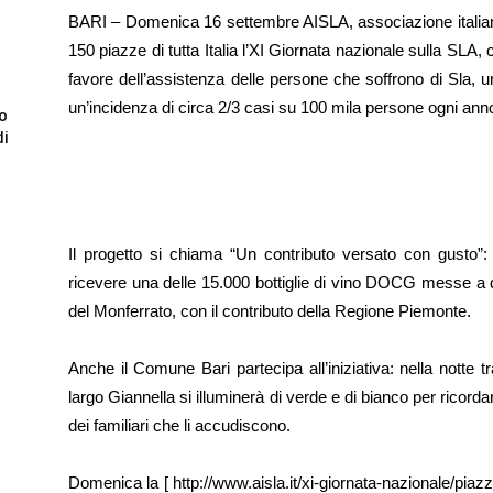
BARI – Domenica 16 settembre AISLA, associazione italiana 
150 piazze di tutta Italia l’XI Giornata nazionale sulla SLA,
favore dell’assistenza delle persone che soffrono di Sla, 
un’incidenza di circa 2/3 casi su 100 mila persone ogni ann
to
di
Il progetto si chiama “Un contributo versato con gusto”: c
ricevere una delle 15.000 bottiglie di vino DOCG messe a d
del Monferrato, con il contributo della Regione Piemonte.
Anche il Comune Bari partecipa all’iniziativa: nella notte t
largo Giannella si illuminerà di verde e di bianco per ricordar
dei familiari che li accudiscono.
Domenica la [ http://www.aisla.it/xi-giornata-nazionale/piaz