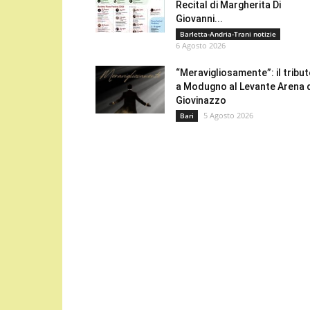
Recital di Margherita Di
Giovanni...
Barletta-Andria-Trani notizie
6 Agosto 2026
“Meravigliosamente”: il tribu
a Modugno al Levante Arena 
Giovinazzo
5 Agosto 2026
Bari