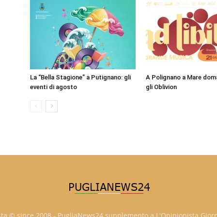
La “Bella Stagione” a Putignano: gli
A Polignano a Mare doma
eventi di agosto
gli Oblivion
sta © since 2008 - PugliaNews24 supplemento a L'Opinionista Gior