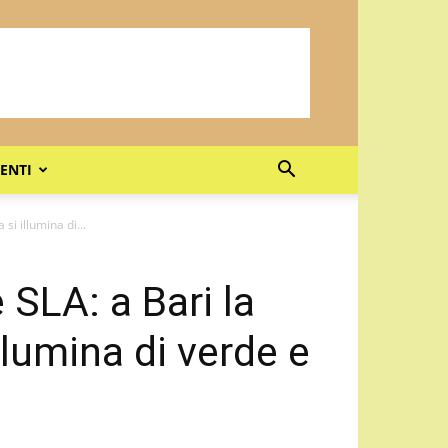
ENTI
si illumina di...
 SLA: a Bari la
llumina di verde e