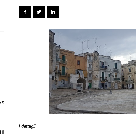
e 9
I dettagli
 il