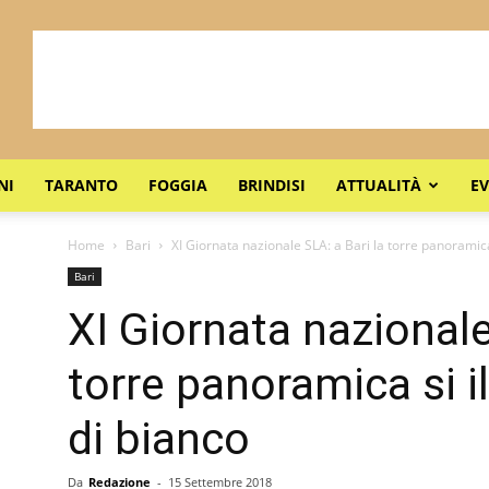
NI
TARANTO
FOGGIA
BRINDISI
ATTUALITÀ
EV
Home
Bari
XI Giornata nazionale SLA: a Bari la torre panoramica 
Bari
XI Giornata nazionale
torre panoramica si i
di bianco
Da
Redazione
-
15 Settembre 2018