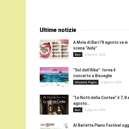
Ultime notizie
A Mola di Bari l’8 agosto va in
scena “Aida”
6 Agosto 2026
Bari
“Sol dell’Alba”: torna il
concerto a Bisceglie
6 Agosto 2026
Attualità Puglia
“Le Notti della Contea” il 7, 8 
agosto...
6 Agosto 2026
Bari
Al Barletta Piano Festival oggi