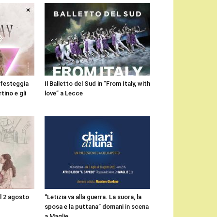
i festeggia
Il Balletto del Sud in “From Italy, with
tino e gli
love” a Lecce
il 2 agosto
“Letizia va alla guerra. La suora, la
sposa e la puttana” domani in scena
a Maglie