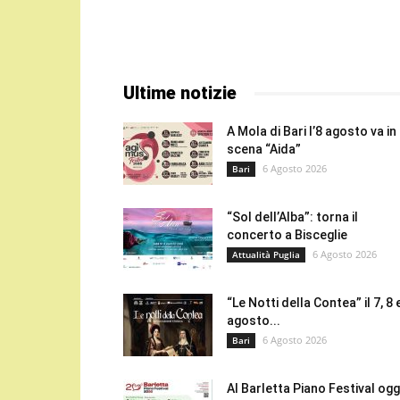
Ultime notizie
A Mola di Bari l’8 agosto va in
scena “Aida”
6 Agosto 2026
Bari
“Sol dell’Alba”: torna il
concerto a Bisceglie
6 Agosto 2026
Attualità Puglia
“Le Notti della Contea” il 7, 8 
agosto...
6 Agosto 2026
Bari
Al Barletta Piano Festival oggi