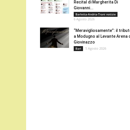
Recital di Margherita Di
Giovanni...
Barletta-Andria-Trani notizie
6 Agosto 2026
“Meravigliosamente”: il tribu
a Modugno al Levante Arena 
Giovinazzo
5 Agosto 2026
Bari