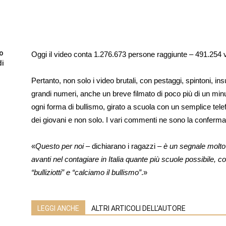
to
Oggi il video conta 1.276.673 persone raggiunte – 491.254 v
di
Pertanto, non solo i video brutali, con pestaggi, spintoni, in
grandi numeri, anche un breve filmato di poco più di un min
ogni forma di bullismo, girato a scuola con un semplice telef
dei giovani e non solo. I vari commenti ne sono la conferma
«
Questo per noi
– dichiarano i ragazzi –
è un segnale molto
avanti nel contagiare in Italia quante più scuole possibile, c
“bulliziotti” e “calciamo il bullismo”
.»
LEGGI ANCHE
ALTRI ARTICOLI DELL'AUTORE