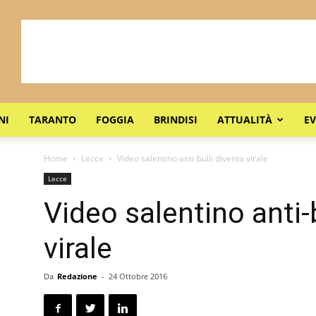
NI
TARANTO
FOGGIA
BRINDISI
ATTUALITÀ
EV
Home
Lecce
Video salentino anti-bulli diventa virale
Lecce
Video salentino anti-
virale
Da
Redazione
-
24 Ottobre 2016