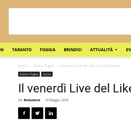
NI
TARANTO
FOGGIA
BRINDISI
ATTUALITÀ
EV
Home
Eventi Puglia
Il venerdì Live del Like con i Radiotube
Eventi Puglia
Lecce
Il venerdì Live del Li
Da
Redazione
-
19 Maggio 2016