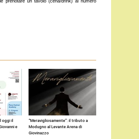
le prenotare un tavolo (cena/drink) al numero
 oggi il
“Meravigliosamente”: il tributo a
Giovanni e
Modugno al Levante Arena di
Giovinazzo