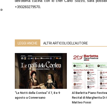
dell’ottima cucina con lo chef Carlo Sozzo, sarà possibi
+393283279570.
to
LEGGI ANCHE
ALTRI ARTICOLI DELL'AUTORE
“Le Notti della Contea” il 7, 8 e 9
Al Barletta Piano Festival
agosto a Conversano
Recital di Margherita Di 
Matteo Fossi