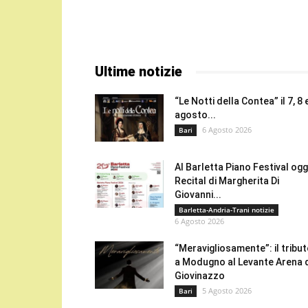
Ultime notizie
“Le Notti della Contea” il 7, 8 
agosto...
6 Agosto 2026
Bari
Al Barletta Piano Festival oggi
Recital di Margherita Di
Giovanni...
Barletta-Andria-Trani notizie
6 Agosto 2026
“Meravigliosamente”: il tribu
a Modugno al Levante Arena 
Giovinazzo
5 Agosto 2026
Bari