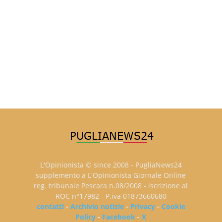
L'Opinionista © since 2008 - PugliaNews24
supplemento a L'Opinionista Giornale Online
reg. tribunale Pescara n.08/2008 - iscrizione al
ROC n°17982 - P.iva 01873660680
contatti
-
Archivio notizie
-
Privacy
-
Cookie
Policy
-
Facebook
-
X