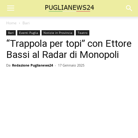
Home
Bari
Bari
Eventi Puglia
Notizie in Provincia
Teatro
“Trappola per topi” con Ettore
Bassi al Radar di Monopoli
Da
Redazione Puglianews24
-
17 Gennaio 2025