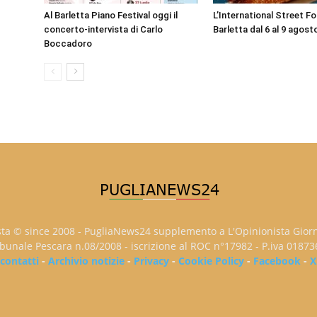
Al Barletta Piano Festival oggi il
L’International Street F
concerto-intervista di Carlo
Barletta dal 6 al 9 agost
Boccadoro
sta © since 2008 - PugliaNews24 supplemento a L'Opinionista Gior
ribunale Pescara n.08/2008 - iscrizione al ROC n°17982 - P.iva 0187
contatti
-
Archivio notizie
-
Privacy
-
Cookie Policy
-
Facebook
-
X