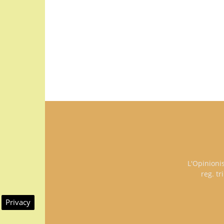
L'Opinioni
reg. t
Privacy