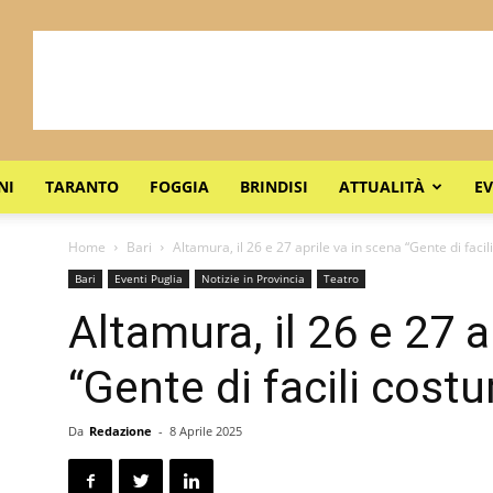
NI
TARANTO
FOGGIA
BRINDISI
ATTUALITÀ
EV
Home
Bari
Altamura, il 26 e 27 aprile va in scena “Gente di facili.
Bari
Eventi Puglia
Notizie in Provincia
Teatro
Altamura, il 26 e 27 a
“Gente di facili cost
Da
Redazione
-
8 Aprile 2025