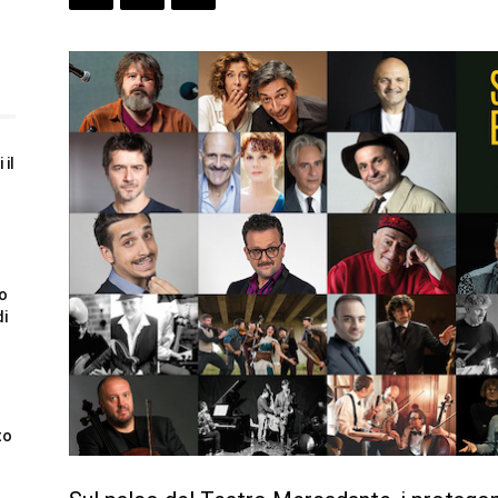
 il
to
di
to