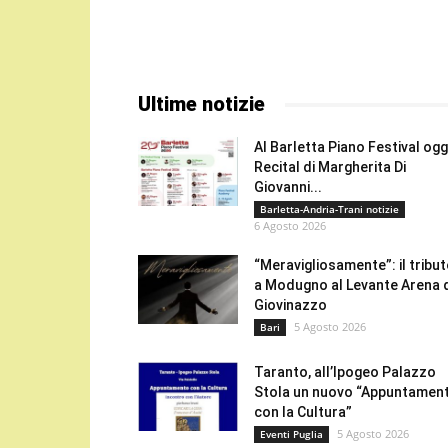
Ultime notizie
Al Barletta Piano Festival oggi
Recital di Margherita Di
Giovanni...
Barletta-Andria-Trani notizie
6 Agosto 2026
“Meravigliosamente”: il tribu
a Modugno al Levante Arena 
Giovinazzo
5 Agosto 2026
Bari
Taranto, all’Ipogeo Palazzo
Stola un nuovo “Appuntamen
con la Cultura”
5 Agosto 2026
Eventi Puglia