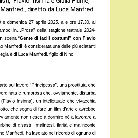
ti, Flavio Insinna e Giulia Fiume,
 Manfredi, diretto da Luca Manfredi
e domenica 27 aprile 2025, alle ore 17.30, al
iamoci in…Prosa” della stagione teatrale 2024-
in scena “
Gente di facili costumi” con Flavio
 Manfredi è considerata una delle più eclatanti
regia è di Luca Manfredi, figlio di Nino.
rte sul lavoro “Principessa”, una prostituta che
 disordinata e rumorosa che, ovviamente, disturba
 (Flavio Insinna), un intellettuale che vivacchia
 sotto, che sogna di fare un film d’arte e avrebbe
 ovviamente non riesce a dormire né a lavorare a
ne di disastri, malintesi, ilarità e malinconie
no Manfredi, ha lasciato nel ricordo di ognuno di