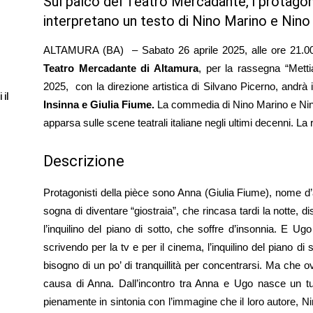
Sul palco del Teatro Mercadante, i protagonis
interpretano un testo di Nino Marino e Nino
ALTAMURA (BA) – Sabato 26 aprile 2025, alle ore 21.00 
Teatro Mercadante di Altamura
, per la rassegna “Mett
2025, con la direzione artistica di Silvano Picerno, andrà 
 il
Insinna e Giulia Fiume.
La commedia di Nino Marino e Nino
apparsa sulle scene teatrali italiane negli ultimi decenni. La 
Descrizione
Protagonisti della pièce sono Anna (Giulia Fiume), nome d’a
sogna di diventare “giostraia”, che rincasa tardi la notte,
l’inquilino del piano di sotto, che soffre d’insonnia. E Ugo
scrivendo per la tv e per il cinema, l’inquilino del piano di
bisogno di un po’ di tranquillità per concentrarsi. Ma che
causa di Anna. Dall’incontro tra Anna e Ugo nasce un turbi
pienamente in sintonia con l’immagine che il loro autore, Ni