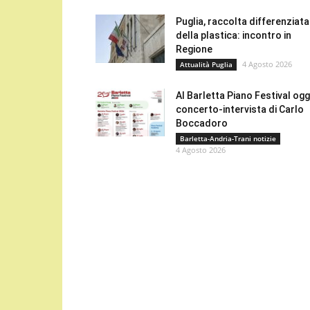
Puglia, raccolta differenziata
della plastica: incontro in
Regione
4 Agosto 2026
Attualità Puglia
Al Barletta Piano Festival oggi
concerto-intervista di Carlo
Boccadoro
Barletta-Andria-Trani notizie
4 Agosto 2026