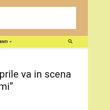
ENTI
..
prile va in scena
umi”