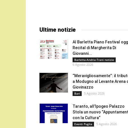
Ultime notizie
Al Barletta Piano Festival oggi
Recital di Margherita Di
Giovanni...
Barletta-Andria-Trani notizie
6 Agosto 2026
“Meravigliosamente”: il tribu
a Modugno al Levante Arena 
Giovinazzo
5 Agosto 2026
Bari
Taranto, all’Ipogeo Palazzo
Stola un nuovo “Appuntamen
con la Cultura”
5 Agosto 2026
Eventi Puglia