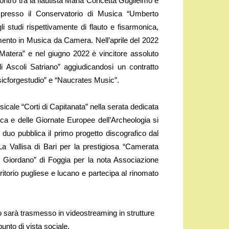
ntro tra la flautista Maria Concetta Guglielmo e
i presso il Conservatorio di Musica “Umberto
 studi rispettivamente di flauto e fisarmonica,
namento in Musica da Camera. Nell’aprile del 2022
Matera” e nel giugno 2022 è vincitore assoluto
i Ascoli Satriano” aggiudicandosi un contratto
usicforgestudio” e “Naucrates Music”.
icale “Corti di Capitanata” nella serata dedicata
ica e delle Giornate Europee dell’Archeologia si
duo pubblica il primo progetto discografico dal
La Vallisa di Bari per la prestigiosa “Camerata
 Giordano” di Foggia per la nota Associazione
itorio pugliese e lucano e partecipa al rinomato
o sarà trasmesso in videostreaming in strutture
nto di vista sociale.