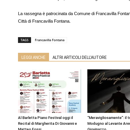
La rassegna è patrocinata da Comune di Francavilla Fonta
Città di Francavilla Fontana.
TAGS
Francavilla Fontana
LEGGI ANCHE
ALTRI ARTICOLI DELL'AUTORE
Al Barletta Piano Festival oggi il
“Meravigliosamente”: il t
Recital di Margherita Di Giovanni e
Modugno al Levante Aren
Matteo Fossi
Giovinazzo