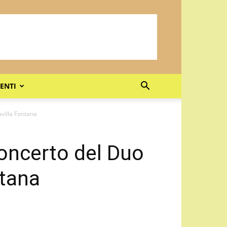
ENTI
avilla Fontana
concerto del Duo
ntana