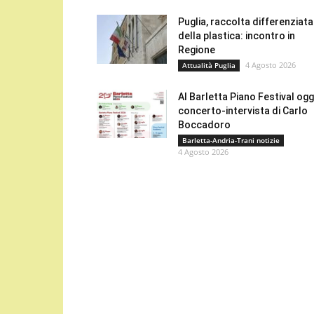
Puglia, raccolta differenziata
della plastica: incontro in
Regione
4 Agosto 2026
Attualità Puglia
Al Barletta Piano Festival oggi
concerto-intervista di Carlo
Boccadoro
Barletta-Andria-Trani notizie
4 Agosto 2026