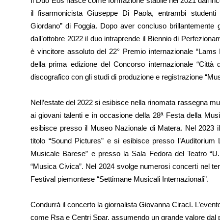
Il Duo Eos nasce come formazione stabile nel 2021 dall’inco
il fisarmonicista Giuseppe Di Paola, entrambi student
Giordano” di Foggia. Dopo aver concluso brillantemente gli
dall’ottobre 2022 il duo intraprende il Biennio di Perfezio
è vincitore assoluto del 22° Premio internazionale “Lams 
della prima edizione del Concorso internazionale “Città d
discografico con gli studi di produzione e registrazione “M
Nell’estate del 2022 si esibisce nella rinomata rassegna mus
ai giovani talenti e in occasione della 28ª Festa della Mus
esibisce presso il Museo Nazionale di Matera. Nel 2023 il 
titolo “Sound Pictures” e si esibisce presso l’Auditorium 
Musicale Barese” e presso la Sala Fedora del Teatro “U.
“Musica Civica”. Nel 2024 svolge numerosi concerti nel terr
Festival piemontese “Settimane Musicali Internazionali”.
Condurrà il concerto la giornalista Giovanna Ciracì. L’event
come Rsa e Centri Spar, assumendo un grande valore dal pu