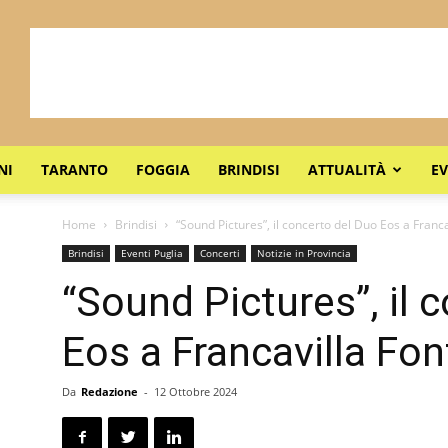
NI
TARANTO
FOGGIA
BRINDISI
ATTUALITÀ
EV
Home
Brindisi
“Sound Pictures”, il concerto del Duo Eos a Franc
Brindisi
Eventi Puglia
Concerti
Notizie in Provincia
“Sound Pictures”, il 
Eos a Francavilla Fo
Da
Redazione
-
12 Ottobre 2024