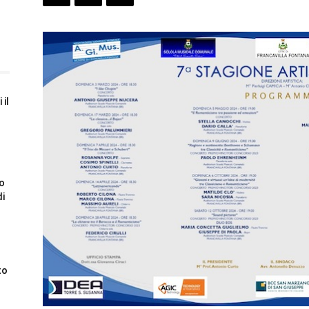
 il
to
di
to