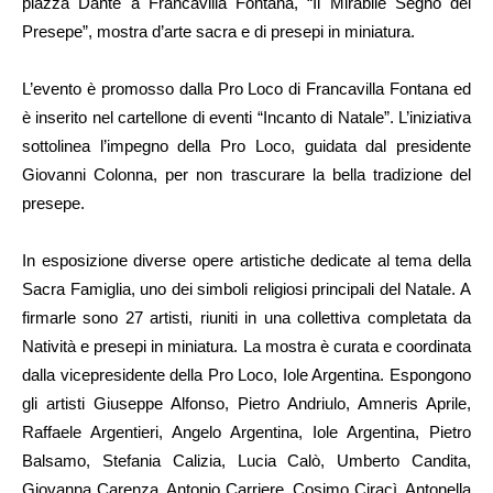
piazza Dante a Francavilla Fontana, “Il Mirabile Segno del
Presepe”, mostra d’arte sacra e di presepi in miniatura.
L’evento è promosso dalla Pro Loco di Francavilla Fontana ed
è inserito nel cartellone di eventi “Incanto di Natale”. L’iniziativa
sottolinea l’impegno della Pro Loco, guidata dal presidente
Giovanni Colonna, per non trascurare la bella tradizione del
presepe.
In esposizione diverse opere artistiche dedicate al tema della
Sacra Famiglia, uno dei simboli religiosi principali del Natale. A
firmarle sono 27 artisti, riuniti in una collettiva completata da
Natività e presepi in miniatura. La mostra è curata e coordinata
dalla vicepresidente della Pro Loco, Iole Argentina. Espongono
gli artisti Giuseppe Alfonso, Pietro Andriulo, Amneris Aprile,
Raffaele Argentieri, Angelo Argentina, Iole Argentina, Pietro
Balsamo, Stefania Calizia, Lucia Calò, Umberto Candita,
Giovanna Carenza, Antonio Carriere, Cosimo Ciracì, Antonella