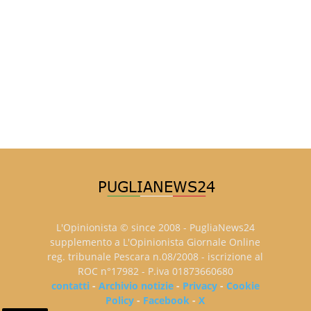
L'Opinionista © since 2008 - PugliaNews24
supplemento a L'Opinionista Giornale Online
reg. tribunale Pescara n.08/2008 - iscrizione al
ROC n°17982 - P.iva 01873660680
contatti
-
Archivio notizie
-
Privacy
-
Cookie
Policy
-
Facebook
-
X