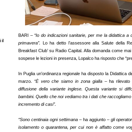
BARI –
“Io do indicazioni sanitarie, per me la didattica a 
 il
primavera”.
Lo ha detto l’assessore alla Salute della Reg
Breakfast Club’ su Radio Capital. Alla domanda come mai in
sospese le lezioni in presenza, Lopalco ha risposto che “pr
In Puglia un’ordinanza regionale ha disposto la Didattica di
marzo.
“È vero che siamo in zona gialla
– ha rilevato
diffusione della variante inglese. Questa variante si di
bambini. Quello che noi vediamo tra i dati che raccogliamo 
incremento di casi”.
“Sono centinaia ogni settimana
– ha aggiunto –
gli operator
isolamento o quarantena, per cui non è affatto come vogli