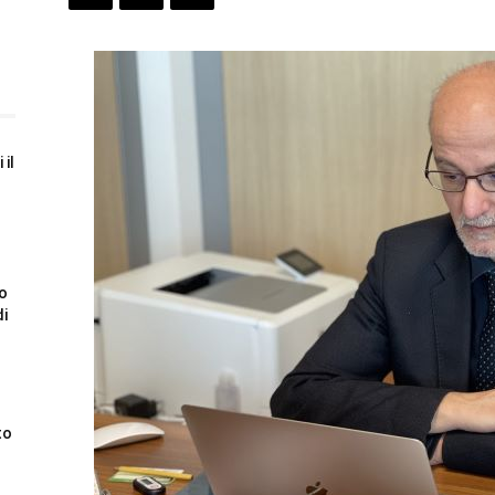
 il
to
di
to