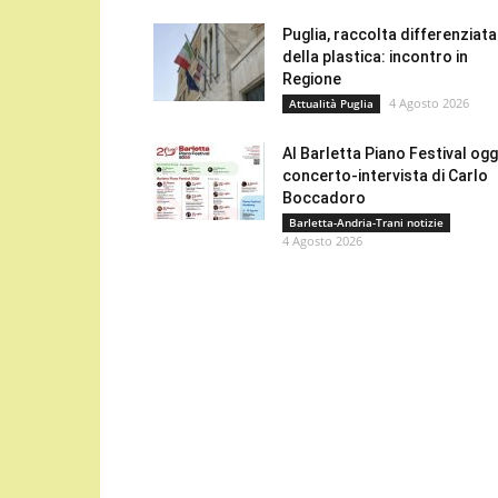
Puglia, raccolta differenziata
della plastica: incontro in
Regione
4 Agosto 2026
Attualità Puglia
Al Barletta Piano Festival oggi
concerto-intervista di Carlo
Boccadoro
Barletta-Andria-Trani notizie
4 Agosto 2026