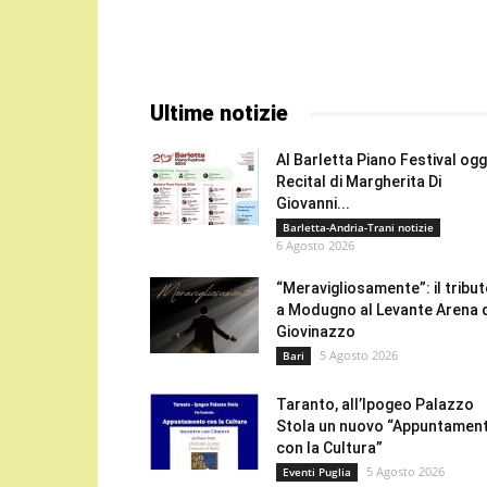
Ultime notizie
Al Barletta Piano Festival oggi
Recital di Margherita Di
Giovanni...
Barletta-Andria-Trani notizie
6 Agosto 2026
“Meravigliosamente”: il tribu
a Modugno al Levante Arena 
Giovinazzo
5 Agosto 2026
Bari
Taranto, all’Ipogeo Palazzo
Stola un nuovo “Appuntamen
con la Cultura”
5 Agosto 2026
Eventi Puglia