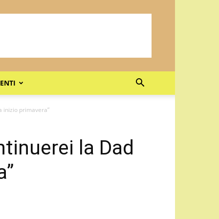
ENTI
a inizio primavera”
tinuerei la Dad
a”