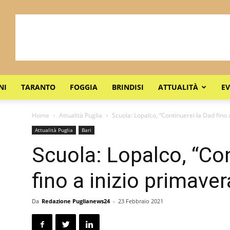
NI
TARANTO
FOGGIA
BRINDISI
ATTUALITÀ
EV
Home
Attualità Puglia
Scuola: Lopalco, “Continuerei la Dad fino 
Attualità Puglia
Bari
Scuola: Lopalco, “Con
fino a inizio primaver
Da
Redazione Puglianews24
-
23 Febbraio 2021