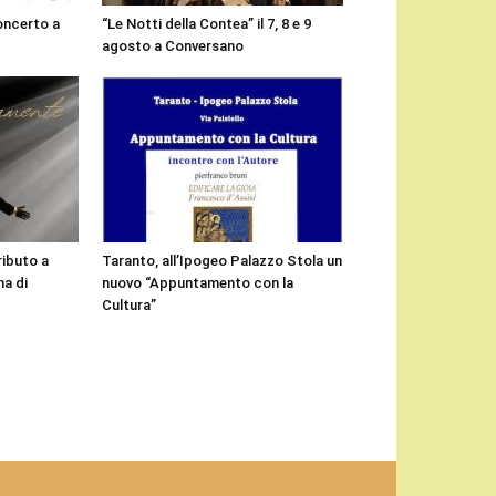
concerto a
“Le Notti della Contea” il 7, 8 e 9
agosto a Conversano
ributo a
Taranto, all’Ipogeo Palazzo Stola un
a di
nuovo “Appuntamento con la
Cultura”