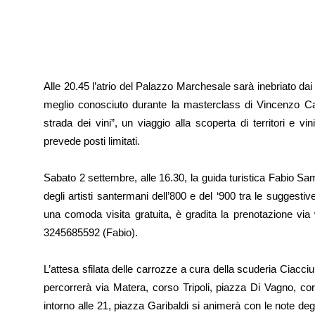
Alle 20.45 l’atrio del Palazzo Marchesale sarà inebriato da
meglio conosciuto durante la masterclass di Vincenzo Carr
strada dei vini”, un viaggio alla scoperta di territori e v
prevede posti limitati.
Sabato 2 settembre, alle 16.30, la guida turistica Fabio Sa
degli artisti santermani dell’800 e del ‘900 tra le suggestiv
una comoda visita gratuita, è gradita la prenotazione vi
3245685592 (Fabio).
L’attesa sfilata delle carrozze a cura della scuderia Ciacciul
percorrerà via Matera, corso Tripoli, piazza Di Vagno, cor
intorno alle 21, piazza Garibaldi si animerà con le note deg