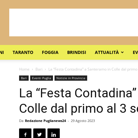
NI
TARANTO
FOGGIA
BRINDISI
ATTUALITÀ
EV
Home
Bari
La “Festa Contadina” a Santeramo in Colle dal primo a
Bari
Eventi Puglia
Notizie in Provincia
La “Festa Contadina”
Colle dal primo al 3
Da
Redazione Puglianews24
-
29 Agosto 2023