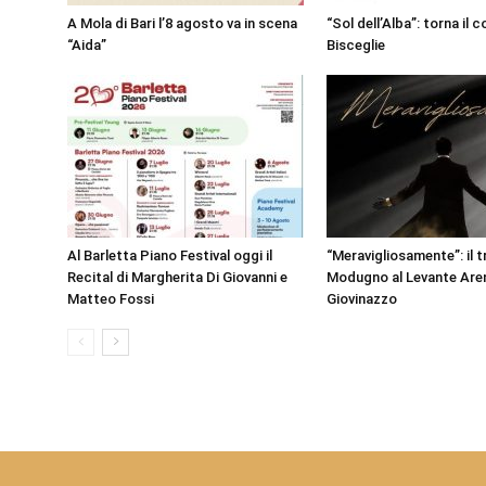
A Mola di Bari l’8 agosto va in scena
“Sol dell’Alba”: torna il 
“Aida”
Bisceglie
Al Barletta Piano Festival oggi il
“Meravigliosamente”: il t
Recital di Margherita Di Giovanni e
Modugno al Levante Aren
Matteo Fossi
Giovinazzo