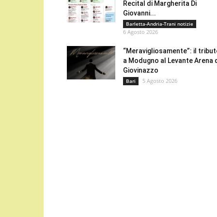
Recital di Margherita Di
Giovanni...
Barletta-Andria-Trani notizie
6 Agosto 2026
“Meravigliosamente”: il tribu
a Modugno al Levante Arena 
Giovinazzo
5 Agosto 2026
Bari