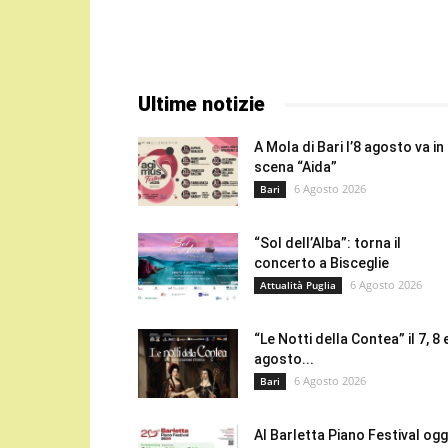
Ultime notizie
A Mola di Bari l’8 agosto va in
scena “Aida”
6 Agosto 2026
Bari
“Sol dell’Alba”: torna il
concerto a Bisceglie
6 Agosto 2026
Attualità Puglia
“Le Notti della Contea” il 7, 8 
agosto...
6 Agosto 2026
Bari
Al Barletta Piano Festival oggi