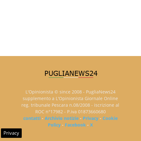
L'Opinionista © since 2008 - PugliaNews24
supplemento a L'Opinionista Giornale Online
reg. tribunale Pescara n.08/2008 - iscrizione al
ROC n°17982 - P.iva 01873660680
contatti
-
Archivio notizie
-
Privacy
-
Cookie
Policy
-
Facebook
-
X
Privacy