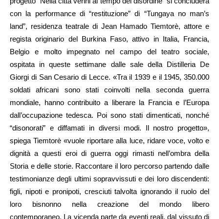
progetto “Nella città venni al tempo del disordine” si concluderà
con la performance di “restituzione” di “Tungaya no man’s
land”, residenza teatrale di Jean Hamado Tiemtorè, attore e
regista originario del Burkina Faso, attivo in Italia, Francia,
Belgio e molto impegnato nel campo del teatro sociale,
ospitata in queste settimane dalle sale della Distilleria De
Giorgi di San Cesario di Lecce. «Tra il 1939 e il 1945, 350.000
soldati africani sono stati coinvolti nella seconda guerra
mondiale, hanno contribuito a liberare la Francia e l’Europa
dall’occupazione tedesca. Poi sono stati dimenticati, nonché
“disonorati” e diffamati in diversi modi. Il nostro progetto»,
spiega Tiemtorè «vuole riportare alla luce, ridare voce, volto e
dignità a questi eroi di guerra oggi rimasti nell’ombra della
Storia e delle storie. Raccontare il loro percorso partendo dalle
testimonianze degli ultimi sopravvissuti e dei loro discendenti:
figli, nipoti e pronipoti, cresciuti talvolta ignorando il ruolo del
loro bisnonno nella creazione del mondo libero
contemporaneo. La vicenda parte da eventi reali, dal vissuto di