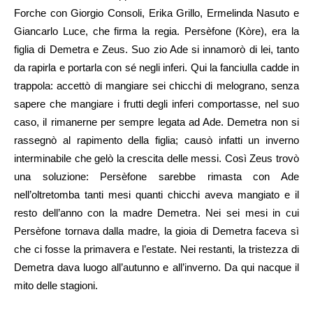
Forche con Giorgio Consoli, Erika Grillo, Ermelinda Nasuto e
Giancarlo Luce, che firma la regia. Persèfone (Kòre), era la
figlia di Demetra e Zeus. Suo zio Ade si innamorò di lei, tanto
da rapirla e portarla con sé negli inferi. Qui la fanciulla cadde in
trappola: accettò di mangiare sei chicchi di melograno, senza
sapere che mangiare i frutti degli inferi comportasse, nel suo
caso, il rimanerne per sempre legata ad Ade. Demetra non si
rassegnò al rapimento della figlia; causò infatti un inverno
interminabile che gelò la crescita delle messi. Così Zeus trovò
una soluzione: Persèfone sarebbe rimasta con Ade
nell’oltretomba tanti mesi quanti chicchi aveva mangiato e il
resto dell’anno con la madre Demetra. Nei sei mesi in cui
Persèfone tornava dalla madre, la gioia di Demetra faceva sì
che ci fosse la primavera e l’estate. Nei restanti, la tristezza di
Demetra dava luogo all’autunno e all’inverno. Da qui nacque il
mito delle stagioni.