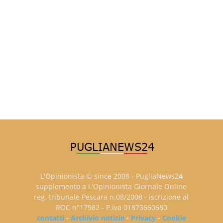
L'Opinionista © since 2008 - PugliaNews24
supplemento a L'Opinionista Giornale Online
reg. tribunale Pescara n.08/2008 - iscrizione al
ROC n°17982 - P.iva 01873660680
contatti
-
Archivio notizie
-
Privacy
-
Cookie