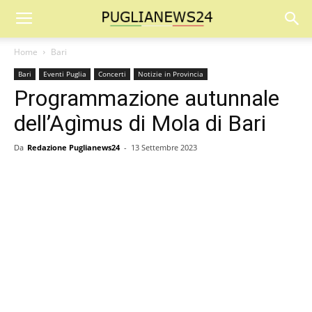
Home
Bari
Bari
Eventi Puglia
Concerti
Notizie in Provincia
Programmazione autunnale
dell’Agìmus di Mola di Bari
Da
Redazione Puglianews24
-
13 Settembre 2023