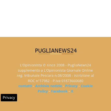
L'Opinionista © since 2008 - PugliaNews24
supplemento a L'Opinionista Giornale Online
reg. tribunale Pescara n.08/2008 - iscrizione al
ROC n°17982 - P.iva 01873660680
contatti
-
Archivio notizie
-
Privacy
-
Cookie
Policy
-
Facebook
-
X
Privacy