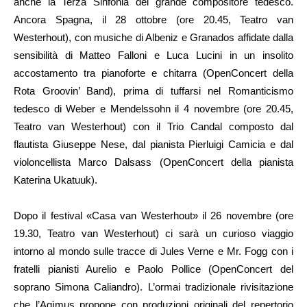
anche la Terza Sinfonia del grande compositore tedesco.
Ancora Spagna, il 28 ottobre (ore 20.45, Teatro van
Westerhout), con musiche di Albeniz e Granados affidate dalla
sensibilità di Matteo Falloni e Luca Lucini in un insolito
accostamento tra pianoforte e chitarra (OpenConcert della
Rota Groovin’ Band), prima di tuffarsi nel Romanticismo
tedesco di Weber e Mendelssohn il 4 novembre (ore 20.45,
Teatro van Westerhout) con il Trio Candal composto dal
flautista Giuseppe Nese, dal pianista Pierluigi Camicia e dal
violoncellista Marco Dalsass (OpenConcert della pianista
Katerina Ukatuuk).
Dopo il festival «Casa van Westerhout» il 26 novembre (ore
19.30, Teatro van Westerhout) ci sarà un curioso viaggio
intorno al mondo sulle tracce di Jules Verne e Mr. Fogg con i
fratelli pianisti Aurelio e Paolo Pollice (OpenConcert del
soprano Simona Caliandro). L’ormai tradizionale rivisitazione
che l’Agìmus propone con produzioni originali del repertorio