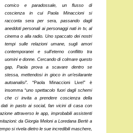
comico e paradossale, un flusso di
coscienza in cui Paola Minaccioni si
racconta sera per sera, passando dagli
aneddoti personali ai personaggi nati in tv, al
cinema o alla radio. Uno spaccato dei nostri
tempi sulle relazioni umane, sugli amori
contemporanei e sull’eterno conflitto tra
uomini e donne. Cercando di colmare questo
gap, Paola prova a scavare dentro se
stessa, mettendosi in gioco in un’esilarante
autoanalisi”.
“Paola Minaccioni Live!” è
insomma “
uno spettacolo fuori dagli schemi
che ci invita a prendere coscienza della
ati in pasto ai social, fan vicini di casa con
azione attraverso le app, improbabili assistenti
imitazioni: da Giorgia Meloni a Loredana Bertè a
empo si rivela dietro le sue incredibili maschere,