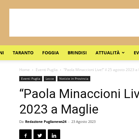
NI
TARANTO
FOGGIA
BRINDISI
ATTUALITÀ
EV
Home
Eventi Puglia
“Paola Minaccioni Live!” il 25 agosto 2023 a
Eventi Puglia
Lecce
Notizie in Provincia
“Paola Minaccioni Liv
2023 a Maglie
Da
Redazione Puglianews24
-
23 Agosto 2023