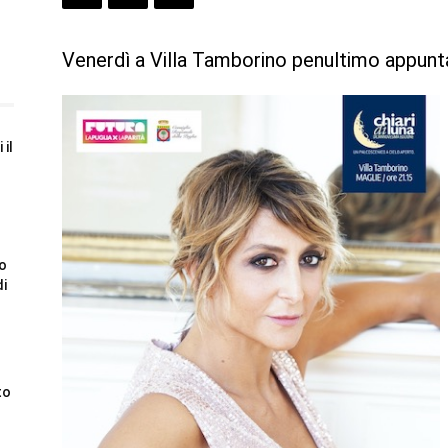
Venerdì a Villa Tamborino penultimo appunt
 il
to
di
to