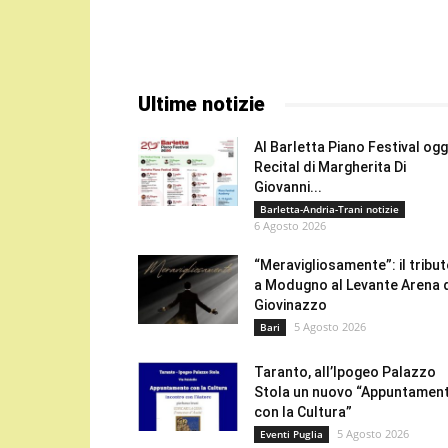
Ultime notizie
Al Barletta Piano Festival oggi
Recital di Margherita Di
Giovanni...
Barletta-Andria-Trani notizie
6 Agosto 2026
“Meravigliosamente”: il tribu
a Modugno al Levante Arena 
Giovinazzo
5 Agosto 2026
Bari
Taranto, all’Ipogeo Palazzo
Stola un nuovo “Appuntamen
con la Cultura”
5 Agosto 2026
Eventi Puglia