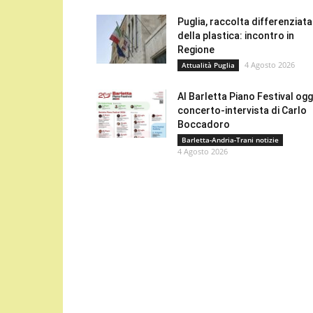
Puglia, raccolta differenziata
della plastica: incontro in
Regione
4 Agosto 2026
Attualità Puglia
Al Barletta Piano Festival oggi
concerto-intervista di Carlo
Boccadoro
Barletta-Andria-Trani notizie
4 Agosto 2026