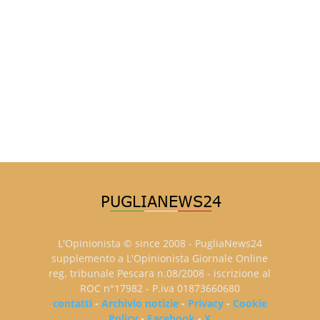
L'Opinionista © since 2008 - PugliaNews24
supplemento a L'Opinionista Giornale Online
reg. tribunale Pescara n.08/2008 - iscrizione al
ROC n°17982 - P.iva 01873660680
contatti
-
Archivio notizie
-
Privacy
-
Cookie
Policy
-
Facebook
-
X