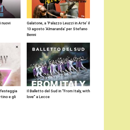
i nuovi
Galatone, a ‘Palazzo Leuzzi in Arte’ il
13 agosto ‘Almaranda’ per Stefano
Benni
i festeggia
Il Balletto del Sud in “From Italy, with
tino e gli
love” a Lecce