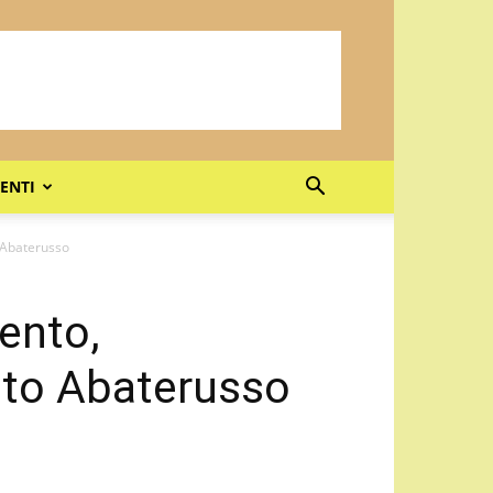
ENTI
 Abaterusso
ento,
sto Abaterusso