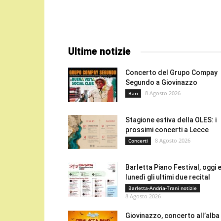
Ultime notizie
Concerto del Grupo Compay
Segundo a Giovinazzo
8 Agosto 2026
Bari
Stagione estiva della OLES: i
prossimi concerti a Lecce
8 Agosto 2026
Concerti
Barletta Piano Festival, oggi 
lunedì gli ultimi due recital
Barletta-Andria-Trani notizie
8 Agosto 2026
Giovinazzo, concerto all’alba