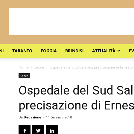
NI
TARANTO
FOGGIA
BRINDISI
ATTUALITÀ
EV
Home
Lecce
Ospedale del Sud Salento, precisazione di Ernesto
Lecce
Ospedale del Sud Sal
precisazione di Erne
Da
Redazione
-
11 Gennaio 2018