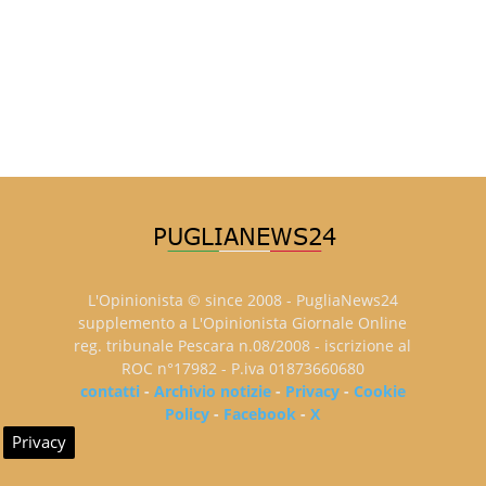
L'Opinionista © since 2008 - PugliaNews24
supplemento a L'Opinionista Giornale Online
reg. tribunale Pescara n.08/2008 - iscrizione al
ROC n°17982 - P.iva 01873660680
contatti
-
Archivio notizie
-
Privacy
-
Cookie
Policy
-
Facebook
-
X
Privacy