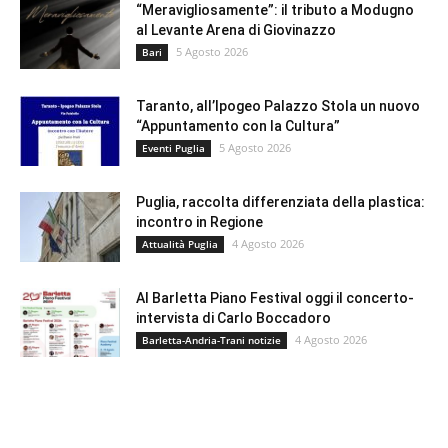
“Meravigliosamente”: il tributo a Modugno
al Levante Arena di Giovinazzo
5 Agosto 2026
Bari
Taranto, all’Ipogeo Palazzo Stola un nuovo
“Appuntamento con la Cultura”
5 Agosto 2026
Eventi Puglia
Puglia, raccolta differenziata della plastica:
incontro in Regione
4 Agosto 2026
Attualità Puglia
Al Barletta Piano Festival oggi il concerto-
intervista di Carlo Boccadoro
4 Agosto 2026
Barletta-Andria-Trani notizie