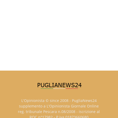
L'Opinionista © since 2008 - PugliaNews24
supplemento a L'Opinionista Giornale Online
reg. tribunale Pescara n.08/2008 - iscrizione al
ROC n°17982 - P.iva 01873660680