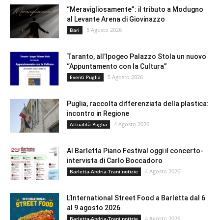
“Meravigliosamente”: il tributo a Modugno
al Levante Arena di Giovinazzo
5 Agosto 2026
Bari
Taranto, all’Ipogeo Palazzo Stola un nuovo
“Appuntamento con la Cultura”
5 Agosto 2026
Eventi Puglia
Puglia, raccolta differenziata della plastica:
incontro in Regione
4 Agosto 2026
Attualità Puglia
Al Barletta Piano Festival oggi il concerto-
intervista di Carlo Boccadoro
4 Agosto 2026
Barletta-Andria-Trani notizie
L’International Street Food a Barletta dal 6
al 9 agosto 2026
4 Agosto 2026
Barletta-Andria-Trani notizie