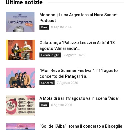
Ultime notizie
Monopoli, Luca Argentero al Nura Sunset
Podcast
8 Agosto 2026
Bari
Galatone, a ‘Palazzo Leuzzi in Arte’ il 13
agosto ‘Almaranda’...
7 Agosto 2026
Eventi Puglia
“Mon Rêve Summer Festival”: l’11 agosto
concerto dei Patagarri a...
7 Agosto 2026
Concerti
A Mola di Bari l’8 agosto va in scena “Aida”
6 Agosto 2026
Bari
“Sol dell’Alba”: torna il concerto a Bisceglie