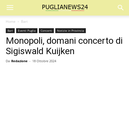
Home
Bari
Bari
Eventi Puglia
Concerti
Notizie in Provincia
Monopoli, domani concerto di
Sigiswald Kuijken
Da
Redazione
-
18 Ottobre 2024