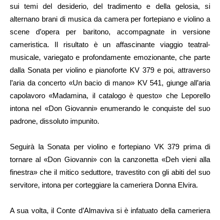
sui temi del desiderio, del tradimento e della gelosia, si
alternano brani di musica da camera per fortepiano e violino a
scene d’opera per baritono, accompagnate in versione
cameristica. Il risultato è un affascinante viaggio teatral-
musicale, variegato e profondamente emozionante, che parte
dalla Sonata per violino e pianoforte KV 379 e poi, attraverso
l’aria da concerto «Un bacio di mano» KV 541, giunge all’aria
capolavoro «Madamina, il catalogo è questo» che Leporello
intona nel «Don Giovanni» enumerando le conquiste del suo
padrone, dissoluto impunito.
Seguirà la Sonata per violino e fortepiano VK 379 prima di
tornare al «Don Giovanni» con la canzonetta «Deh vieni alla
finestra» che il mitico seduttore, travestito con gli abiti del suo
servitore, intona per corteggiare la cameriera Donna Elvira.
A sua volta, il Conte d’Almaviva si è infatuato della cameriera