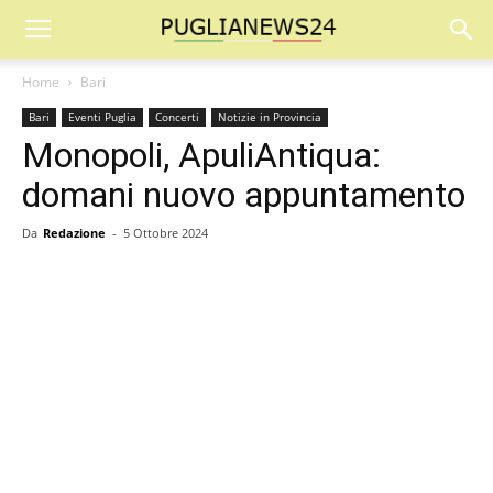
Home
Bari
Bari
Eventi Puglia
Concerti
Notizie in Provincia
Monopoli, ApuliAntiqua:
domani nuovo appuntamento
Da
Redazione
-
5 Ottobre 2024