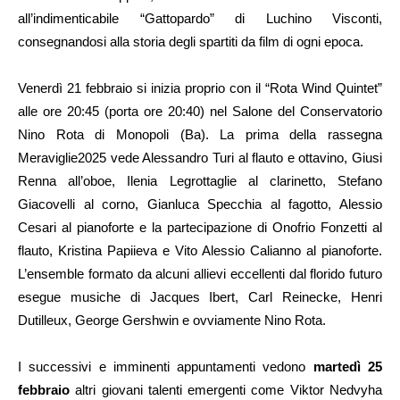
all’indimenticabile “Gattopardo” di Luchino Visconti,
consegnandosi alla storia degli spartiti da film di ogni epoca.
Venerdì 21 febbraio si inizia proprio con il “Rota Wind Quintet”
alle ore 20:45 (porta ore 20:40) nel Salone del Conservatorio
Nino Rota di Monopoli (Ba). La prima della rassegna
Meraviglie2025 vede Alessandro Turi al flauto e ottavino, Giusi
Renna all’oboe, Ilenia Legrottaglie al clarinetto, Stefano
Giacovelli al corno, Gianluca Specchia al fagotto, Alessio
Cesari al pianoforte e la partecipazione di Onofrio Fonzetti al
flauto, Kristina Papiieva e Vito Alessio Calianno al pianoforte.
L’ensemble formato da alcuni allievi eccellenti dal florido futuro
esegue musiche di Jacques Ibert, Carl Reinecke, Henri
Dutilleux, George Gershwin e ovviamente Nino Rota.
I successivi e imminenti appuntamenti vedono
martedì 25
febbraio
altri giovani talenti emergenti come Viktor Nedvyha