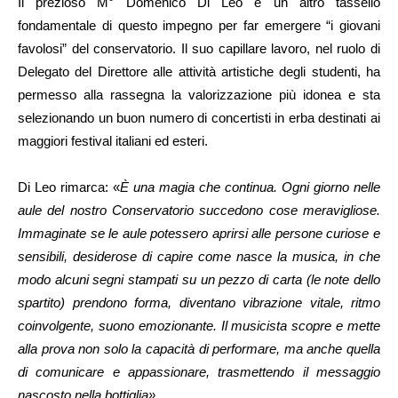
Il prezioso M° Domenico Di Leo è un altro tassello
fondamentale di questo impegno per far emergere “i giovani
favolosi” del conservatorio. Il suo capillare lavoro, nel ruolo di
Delegato del Direttore alle attività artistiche degli studenti, ha
permesso alla rassegna la valorizzazione più idonea e sta
selezionando un buon numero di concertisti in erba destinati ai
maggiori festival italiani ed esteri.
Di Leo rimarca: «
È una magia che continua. Ogni giorno nelle
aule del nostro Conservatorio succedono cose meravigliose.
Immaginate se le aule potessero aprirsi alle persone curiose e
sensibili, desiderose di capire come nasce la musica, in che
modo alcuni segni stampati su un pezzo di carta (le note dello
spartito) prendono forma, diventano vibrazione vitale, ritmo
coinvolgente, suono emozionante. Il musicista scopre e mette
alla prova non solo la capacità di performare, ma anche quella
di comunicare e appassionare, trasmettendo il messaggio
nascosto nella bottiglia».