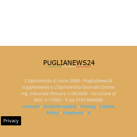
L'Opinionista © since 2008 - PugliaNews24
supplemento a L'Opinionista Giornale Online
reg. tribunale Pescara n.08/2008 - iscrizione al
ROC n°17982 - P.iva 01873660680
contatti
-
Archivio notizie
-
Privacy
-
Cookie
Policy
-
Facebook
-
X
Privacy