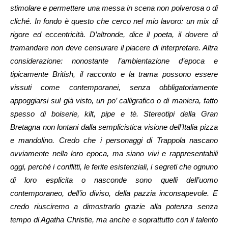
stimolare e permettere una messa in scena non polverosa o di
cliché. In fondo è questo che cerco nel mio lavoro: un mix di
rigore ed eccentricità. D’altronde, dice il poeta, il dovere di
tramandare non deve censurare il piacere di interpretare. Altra
considerazione: nonostante
l’ambientazione d’epoca e
tipicamente British, il racconto e la trama possono essere
vissuti come contemporanei, senza obbligatoriamente
appoggiarsi sul già visto, un po’ calligrafico o di maniera, fatto
spesso di boiserie, kilt, pipe e tè. Stereotipi della Gran
Bretagna non lontani dalla semplicistica visione dell’Italia pizza
e mandolino. Credo che i personaggi di Trappola nascano
ovviamente nella loro epoca, ma siano vivi e rappresentabili
oggi, perché i conflitti, le ferite esistenziali, i segreti che ognuno
di loro esplicita o nasconde sono quelli dell’uomo
contemporaneo, dell’io diviso, della pazzia inconsapevole. E
credo riusciremo a dimostrarlo grazie alla potenza senza
tempo di Agatha Christie, ma anche e soprattutto con il talento