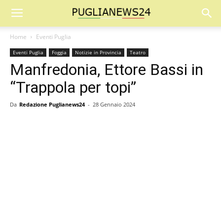
Home
Eventi Puglia
Eventi Puglia
Foggia
Notizie in Provincia
Teatro
Manfredonia, Ettore Bassi in
“Trappola per topi”
Da
Redazione Puglianews24
-
28 Gennaio 2024