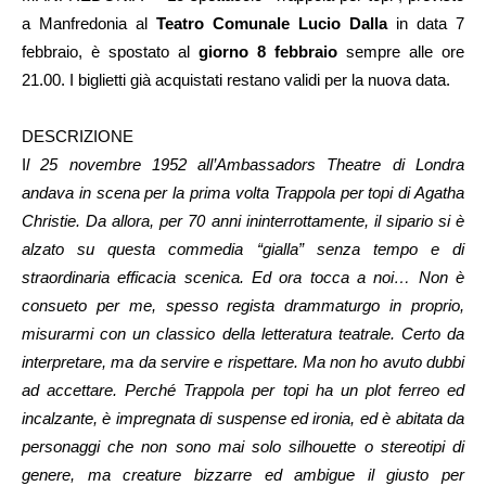
a Manfredonia al
Teatro Comunale Lucio Dalla
in data 7
febbraio, è spostato al
giorno 8 febbraio
sempre alle ore
21.00. I biglietti già acquistati restano validi per la nuova data.
DESCRIZIONE
I
l 25 novembre 1952 all’Ambassadors Theatre di Londra
andava in scena per la prima volta Trappola per topi di Agatha
Christie. Da allora, per 70 anni ininterrottamente, il sipario si è
alzato su questa commedia “gialla” senza tempo e di
straordinaria efficacia scenica. Ed ora tocca a noi… Non è
consueto per me, spesso regista drammaturgo in proprio,
misurarmi con un classico della letteratura teatrale. Certo da
interpretare, ma da servire e rispettare. Ma non ho avuto dubbi
ad accettare. Perché Trappola per topi ha un plot ferreo ed
incalzante, è impregnata di suspense ed ironia, ed è abitata da
personaggi che non sono mai solo silhouette o stereotipi di
genere, ma creature bizzarre ed ambigue il giusto per