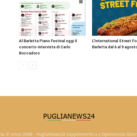
Al Barletta Piano Festival oggi il
L’International Street F
concerto-intervista di Carlo
Barletta dal 6 al 9 agost
Boccadoro
sta © since 2008 - PugliaNews24 supplemento a L'Opinionista Gior