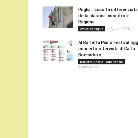
Puglia, raccolta differenziata
della plastica: incontro in
Regione
4 Agosto 2026
Attualità Puglia
Al Barletta Piano Festival oggi
concerto-intervista di Carlo
Boccadoro
Barletta-Andria-Trani notizie
4 Agosto 2026