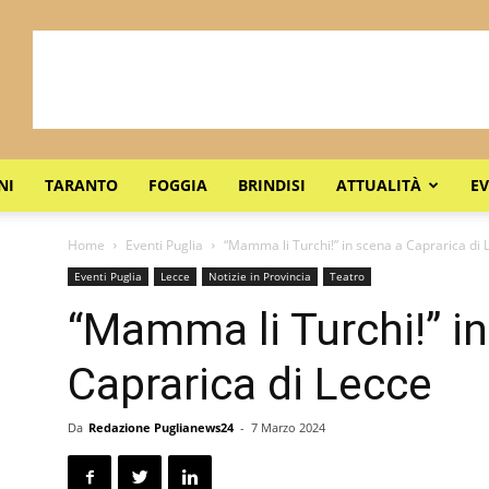
NI
TARANTO
FOGGIA
BRINDISI
ATTUALITÀ
EV
Home
Eventi Puglia
“Mamma li Turchi!” in scena a Caprarica di 
Eventi Puglia
Lecce
Notizie in Provincia
Teatro
“Mamma li Turchi!” i
Caprarica di Lecce
Da
Redazione Puglianews24
-
7 Marzo 2024