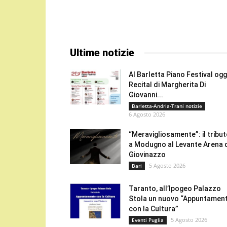
Ultime notizie
Al Barletta Piano Festival oggi
Recital di Margherita Di
Giovanni...
Barletta-Andria-Trani notizie
6 Agosto 2026
“Meravigliosamente”: il tribu
a Modugno al Levante Arena 
Giovinazzo
5 Agosto 2026
Bari
Taranto, all’Ipogeo Palazzo
Stola un nuovo “Appuntamen
con la Cultura”
5 Agosto 2026
Eventi Puglia