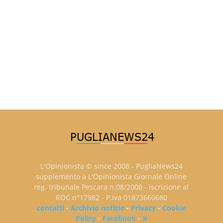
L'Opinionista © since 2008 - PugliaNews24
supplemento a L'Opinionista Giornale Online
reg. tribunale Pescara n.08/2008 - iscrizione al
ROC n°17982 - P.iva 01873660680
contatti
-
Archivio notizie
-
Privacy
-
Cookie
Policy
-
Facebook
-
X