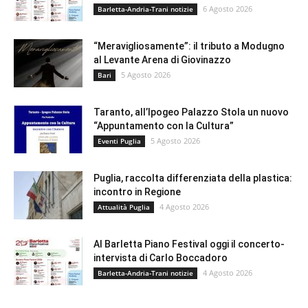
6 Agosto 2026
Barletta-Andria-Trani notizie
“Meravigliosamente”: il tributo a Modugno
al Levante Arena di Giovinazzo
5 Agosto 2026
Bari
Taranto, all’Ipogeo Palazzo Stola un nuovo
“Appuntamento con la Cultura”
5 Agosto 2026
Eventi Puglia
Puglia, raccolta differenziata della plastica:
incontro in Regione
4 Agosto 2026
Attualità Puglia
Al Barletta Piano Festival oggi il concerto-
intervista di Carlo Boccadoro
4 Agosto 2026
Barletta-Andria-Trani notizie