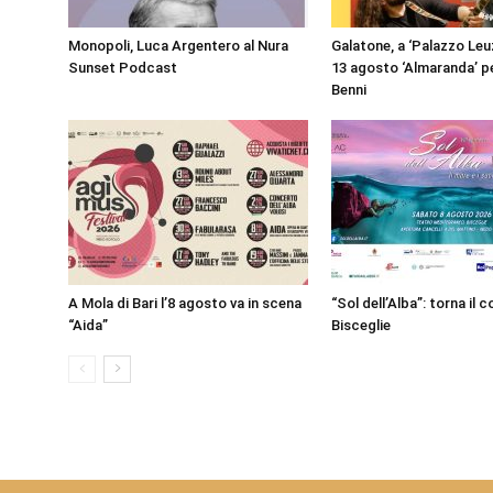
Monopoli, Luca Argentero al Nura
Galatone, a ‘Palazzo Leuzz
Sunset Podcast
13 agosto ‘Almaranda’ p
Benni
A Mola di Bari l’8 agosto va in scena
“Sol dell’Alba”: torna il 
“Aida”
Bisceglie