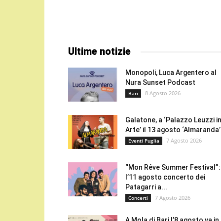
Ultime notizie
Monopoli, Luca Argentero al
Nura Sunset Podcast
8 Agosto 2026
Bari
Galatone, a ‘Palazzo Leuzzi i
Arte’ il 13 agosto ‘Almaranda’.
7 Agosto 2026
Eventi Puglia
“Mon Rêve Summer Festival”:
l’11 agosto concerto dei
Patagarri a...
7 Agosto 2026
Concerti
A Mola di Bari l’8 agosto va in