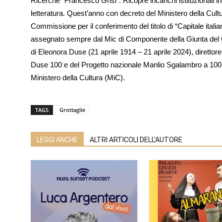
Ricerche “Francesco Grisi”. Ricopre incarichi istituzionali in
letteratura. Quest’anno con decreto del Ministero della Cult
Commissione per il conferimento del titolo di “Capitale italia
assegnato sempre dal Mic di Componente della Giunta del Co
di Eleonora Duse (21 aprile 1914 – 21 aprile 2024), direttor
Duse 100 e del Progetto nazionale Manlio Sgalambro a 100 an
Ministero della Cultura (MiC).
TAGS
Grottaglie
LEGGI ANCHE
ALTRI ARTICOLI DELL'AUTORE