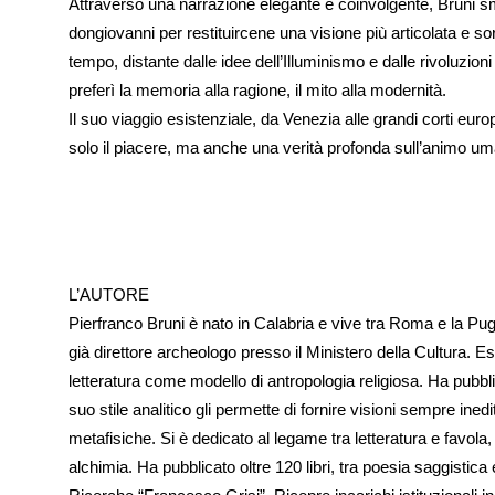
Attraverso una narrazione elegante e coinvolgente, Bruni
dongiovanni per restituircene una visione più articolata e 
tempo, distante dalle idee dell’Illuminismo e dalle rivoluzion
preferì la memoria alla ragione, il mito alla modernità.
Il suo viaggio esistenziale, da Venezia alle grandi corti eu
solo il piacere, ma anche una verità profonda sull’animo u
L’AUTORE
Pierfranco Bruni è nato in Calabria e vive tra Roma e la Puglia.
già direttore archeologo presso il Ministero della Cultura. Es
letteratura come modello di antropologia religiosa. Ha pubblicat
suo stile analitico gli permette di fornire visioni sempre inedi
metafisiche. Si è dedicato al legame tra letteratura e favola
alchimia. Ha pubblicato oltre 120 libri, tra poesia saggistica