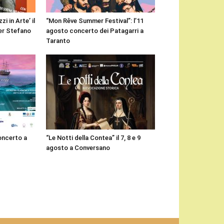
i in Arte’ il
“Mon Rêve Summer Festival”: l’11
er Stefano
agosto concerto dei Patagarri a
Taranto
concerto a
“Le Notti della Contea” il 7, 8 e 9
agosto a Conversano