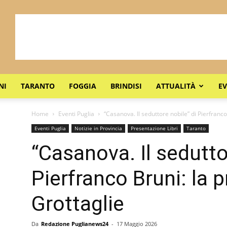
NI
TARANTO
FOGGIA
BRINDISI
ATTUALITÀ
EV
Home
Eventi Puglia
“Casanova. Il seduttore nobile” di Pierfranc
Eventi Puglia
Notizie in Provincia
Presentazione Libri
Taranto
“Casanova. Il sedutto
Pierfranco Bruni: la 
Grottaglie
Da
Redazione Puglianews24
-
17 Maggio 2026