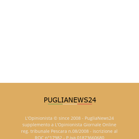
L'Opinionista © since 2008 - PugliaNews24
supplemento a L'Opinionista Giornale Online
reg. tribunale Pescara n.08/2008 - iscrizione al
ROC n°17982 - P.iva 01873660680