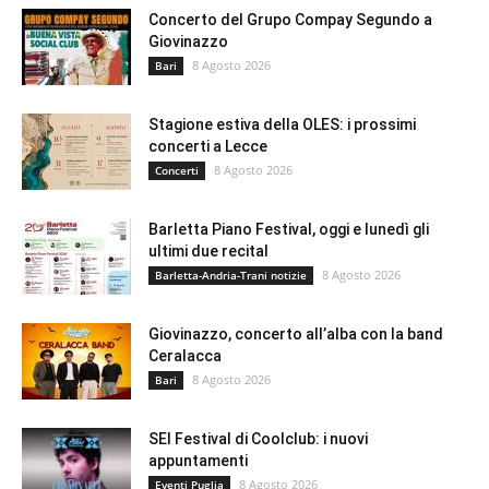
Concerto del Grupo Compay Segundo a
Giovinazzo
8 Agosto 2026
Bari
Stagione estiva della OLES: i prossimi
concerti a Lecce
8 Agosto 2026
Concerti
Barletta Piano Festival, oggi e lunedì gli
ultimi due recital
8 Agosto 2026
Barletta-Andria-Trani notizie
Giovinazzo, concerto all’alba con la band
Ceralacca
8 Agosto 2026
Bari
SEI Festival di Coolclub: i nuovi
appuntamenti
8 Agosto 2026
Eventi Puglia