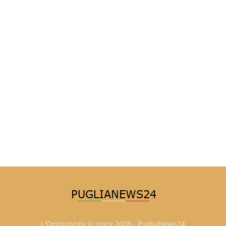
L'Opinionista © since 2008 - PugliaNews24