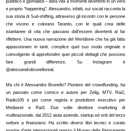
pubblico e giornalisti – darà vita a momenti divertenti in un vero
e proprio “happening”. Alessandro, infatti, sui social racconta la
sua storia di Sud-shifting, attraverso gli incontri con le persone
che vivono e colorano Taranto, con le quali crea delle
istantanee di vita che passano dall’essere divertenti al far
riflettere. Una nuova narrazione del Meridione che ha già fatto
appassionare in tanti, complice quel suo modo originale e
coinvolgente di approfondire quei piccoli dettagli che possono
fare grandi differenze. Su Instagram è
@alessandrobrunelloreal.
Ma chi è Alessandro Brunello? Pioniere del crowdfunding, ha
un passato come comico e autore per Zelig, MTV, Rai2,
Radio105 e poi come regista e produttore esecutivo per
Mediaset e Rai3. Due volte direttore marketing di
multinazionale, dal 2012 aiuta aziende, startup ed enti del terzo
settore a finanziarsi. Ha scritto diversi libri tecnici e curato
mostre d’arte internazionali presso il Museo della Permanente