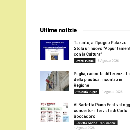
Ultime notizie
Taranto, all’Ipogeo Palazzo
Stola un nuovo “Appuntamen
con la Cultura”
5 Agosto 2026
Eventi Puglia
Puglia, raccolta differenziata
della plastica: incontro in
Regione
4 Agosto 2026
Attualità Puglia
Al Barletta Piano Festival oggi
concerto-intervista di Carlo
Boccadoro
Barletta-Andria-Trani notizie
4 Agosto 2026