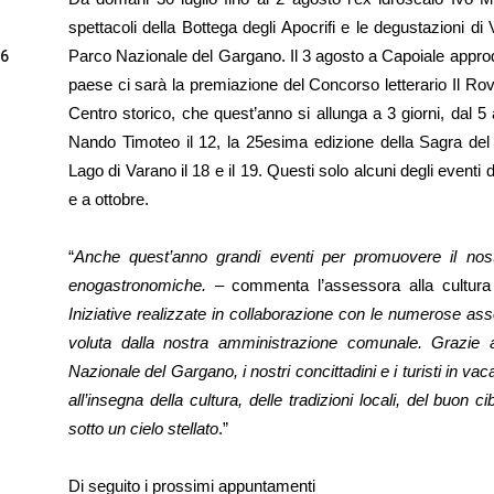
spettacoli della Bottega degli Apocrifi e le degustazioni di
Parco Nazionale del Gargano. Il 3 agosto a Capoiale approd
26
paese ci sarà la premiazione del Concorso letterario Il Rov
Centro storico, che quest’anno si allunga a 3 giorni, dal 5 a
Nando Timoteo il 12, la 25esima edizione della Sagra del P
Lago di Varano il 18 e il 19. Questi solo alcuni degli event
e a ottobre.
“
Anche quest’anno grandi eventi per promuovere il nostro
enogastronomiche.
– commenta l’assessora alla cultur
Iniziative realizzate in collaborazione con le numerose ass
voluta dalla nostra amministrazione comunale. Grazie a
Nazionale del Gargano, i nostri concittadini e i turisti in v
all’insegna della cultura, delle tradizioni locali, del buo
sotto un cielo stellato
.”
Di seguito i prossimi appuntamenti