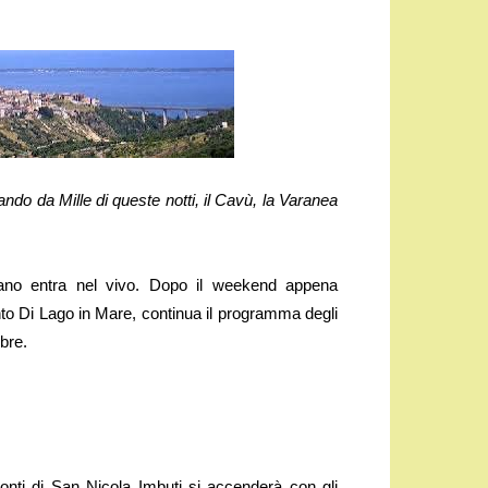
ndo da Mille di queste notti, il Cavù, la Varanea
 entra nel vivo. Dopo il weekend appena
nto Di Lago in Mare, continua il programma degli
obre.
onti di San Nicola Imbuti si accenderà con gli