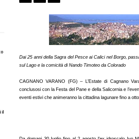
to
Dai 25 anni della Sagra del Pesce ai Calici nel Borgo, passa
sul Lago e la comicità di Nando Timoteo da Colorado
CAGNANO VARANO (FG) – L’Estate di Cagnano Varano
conclusosi con la Festa del Pane e della Salicornia e l’eve
eventi estivi che animeranno la cittadina lagunare fino a ott
 il
Da domani 30 luglio fino al 2 agosto l’ex idroscalo Ivo M