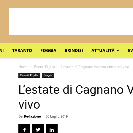
NI
TARANTO
FOGGIA
BRINDISI
ATTUALITÀ
EV
Home
Eventi Puglia
L’estate di Cagnano Varano entra nel vivo
Eventi Puglia
Foggia
L’estate di Cagnano 
vivo
Da
Redazione
-
30 Luglio 2019