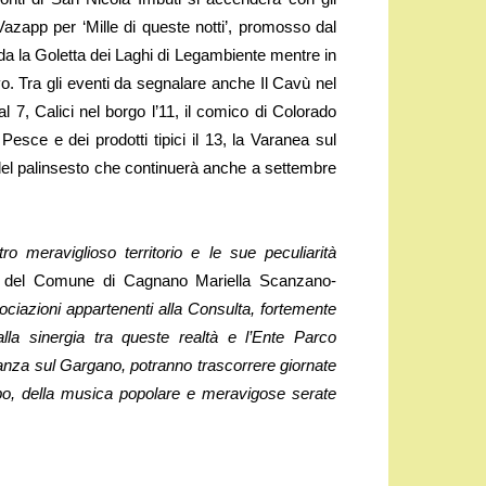
 Vazapp per ‘Mille di queste notti’, promosso dal
a la Goletta dei Laghi di Legambiente mentre in
o. Tra gli eventi da segnalare anche Il Cavù nel
l 7, Calici nel borgo l’11, il comico di Colorado
esce e dei prodotti tipici il 13, la Varanea sul
i del palinsesto che continuerà anche a settembre
 meraviglioso territorio e le sue peculiarità
a del Comune di Cagnano Mariella Scanzano-
ociazioni appartenenti alla Consulta, fortemente
lla sinergia tra queste realtà e l’Ente Parco
acanza sul Gargano, potranno trascorrere giornate
n cibo, della musica popolare e meravigose serate