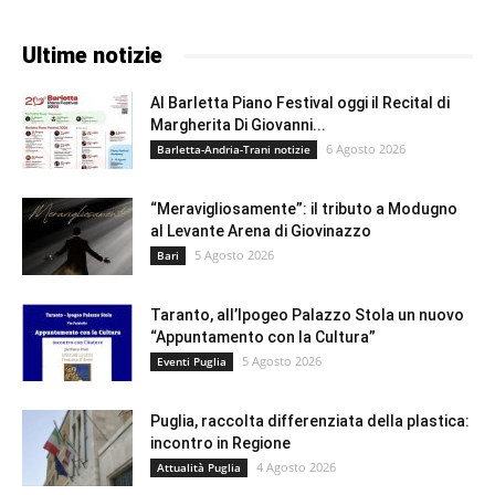
Ultime notizie
Al Barletta Piano Festival oggi il Recital di
Margherita Di Giovanni...
6 Agosto 2026
Barletta-Andria-Trani notizie
“Meravigliosamente”: il tributo a Modugno
al Levante Arena di Giovinazzo
5 Agosto 2026
Bari
Taranto, all’Ipogeo Palazzo Stola un nuovo
“Appuntamento con la Cultura”
5 Agosto 2026
Eventi Puglia
Puglia, raccolta differenziata della plastica:
incontro in Regione
4 Agosto 2026
Attualità Puglia